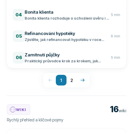
smlouvy do 14 dnů. Praktický návod včetně
vzoru oznámení, přehledu výjimek a
Bonita klienta
povinností při vrácení peněz.
04
5
min
Bonita klienta rozhoduje o schválení úvěru i o
výši úroku. Zjistěte, co banky sledují a jak si
bonitu zlepšit před žádostí o půjčku či
Refinancování hypotéky
hypotéku.
05
6
min
Zjistěte, jak refinancovat hypotéku v roce
2026, kdy se to vyplatí a kolik můžete ušetřit
na měsíčních splátkách.
Zamítnutí půjčky
06
5
min
Praktický průvodce krok za krokem, jak
postupovat po zamítnutí půjčky a zvýšit šanci
na schválení.
1
2
16
WIKI
wiki
Rychlý přehled a klíčové pojmy