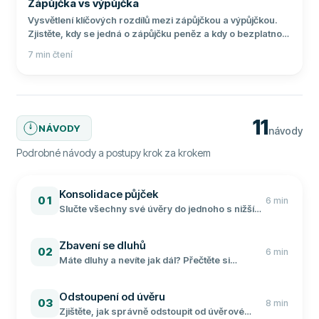
Zápůjčka vs výpůjčka
Vysvětlení klíčových rozdílů mezi zápůjčkou a výpůjčkou.
Zjistěte, kdy se jedná o zápůjčku peněz a kdy o bezplatnou
výpůjčku věci dle občanského zákoníku.
7
min čtení
11
NÁVODY
návody
Podrobné návody a postupy krok za krokem
Konsolidace půjček
01
6
min
Slučte všechny své úvěry do jednoho s nižší
splátkou. Srovnání bank, aktuální úrokové
sazby a postup konsolidace krok za krokem.
Zbavení se dluhů
02
6
min
Máte dluhy a nevíte jak dál? Přečtěte si
osvědčené metody, jak se zbavit dluhů, od
konsolidace po osobní bankrot.
Odstoupení od úvěru
03
8
min
Zjištěte, jak správně odstoupit od úvěrové