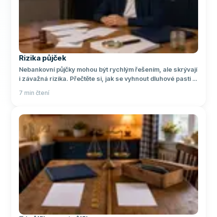
Rizika půjček
Nebankovní půjčky mohou být rychlým řešením, ale skrývají
i závažná rizika. Přečtěte si, jak se vyhnout dluhové pasti a
vybrat seriózního věřitele.
7
min čtení