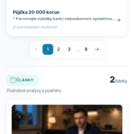
Půjčka 20 000 korun
* Porovnejte nabídky bank i nebankovních společností
na jednom místě * Nejlevnější půjčky 20 000 Kč s
31 porovnaných možností
úrokem od 3,99 % p.a. * Online vyřízení do pár minut
bez návštěvy pobočky
...
1
2
3
8
2
ČLÁNKY
články
Podrobné analýzy a postřehy