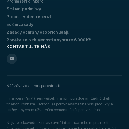
Prohlášení o inzerci
Smluvní podmínky
Proces tvoření recenzí
Ediční zásady
Zásady ochrany osobních údajú
Podělte se o zkušenosti a vyhrajte 6 000 Kč
KONTAKTUJTE NÁS
Náš závazek k transparentnosti
Financera ("my") není věřitel, finanční poradce ani žádný druh
finanční instituce. Jednoduše porovnáváme finanční produkty a
služby, abychom uživatelům pomohli ušetřit peníze a čas.
Nejsme odpovědní za nesprávné informace nebo nepřesnosti
úrokových sazeb, informací o společnostech nebo jakýchkoli jiných