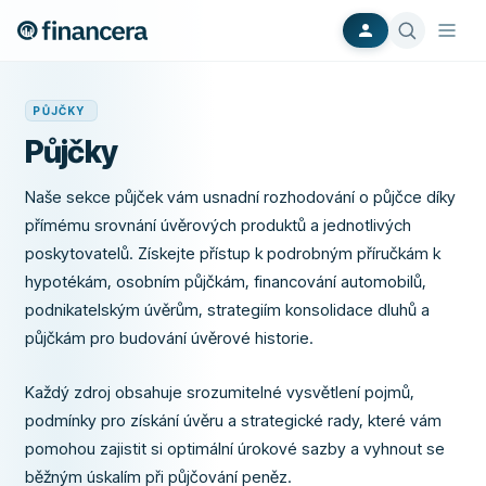
PŮJČKY
Půjčky
Naše sekce půjček vám usnadní rozhodování o půjčce díky
přímému srovnání úvěrových produktů a jednotlivých
poskytovatelů. Získejte přístup k podrobným příručkám k
hypotékám, osobním půjčkám, financování automobilů,
podnikatelským úvěrům, strategiím konsolidace dluhů a
půjčkám pro budování úvěrové historie.
Každý zdroj obsahuje srozumitelné vysvětlení pojmů,
podmínky pro získání úvěru a strategické rady, které vám
pomohou zajistit si optimální úrokové sazby a vyhnout se
běžným úskalím při půjčování peněz.