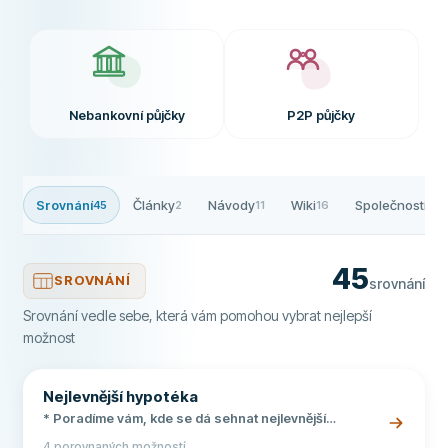
Nebankovní půjčky
P2P půjčky
Srovnání
Články
Návody
Wiki
Společnosti
45
2
11
16
2
45
SROVNÁNÍ
srovnání
Srovnání vedle sebe, která vám pomohou vybrat nejlepší
možnost
Nejlevnější hypotéka
* Poradíme vám, kde se dá sehnat nejlevnější
hypotéka * Jak si vybrat správně a jak získat nejlepší
4 porovnaných možností