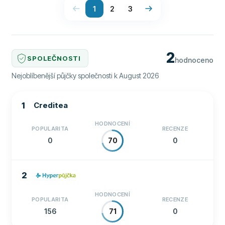
1
2
3
klasické, americké či flexibilní
trvá oddlužení 3 roky * Alternativy:
konsolidace, poradenství, sociální dávky
2
SPOLEČNOSTI
hodnoceno
Nejoblíbenější půjčky společnosti k August 2026
1
Creditea
HODNOCENÍ
POPULARITA
RECENZE
0
0
70
2
HODNOCENÍ
POPULARITA
RECENZE
156
0
71