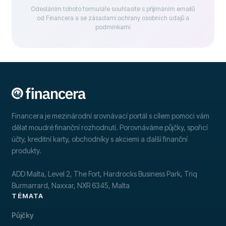
Odesláním tohoto formuláře souhlasíte s přijímáním emailů
od Financera a se zásadami ochrany osobních údajů a
podmínkami
Financera je mezinárodní srovnávací portál s cílem pomoci vám
dělat moudré finanční rozhodnutí. Porovnáváme půjčky, spořicí
účty, kreditní karty, obchodníky s akciemi a další finanční
produkty.
ADD Malta, Level 2, The Fort, Hardrocks Business Park, Triq
Burmarrard, Naxxar, NXR 6345, Malta
TÉMATA
Půjčky