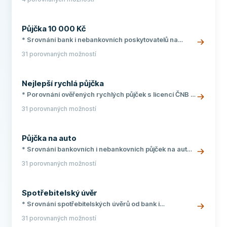
úrokovou sazbu * Tipy a triky pro úspěšnou žádost o
hypotéku
Půjčka 10 000 Kč
* Srovnání bank i nebankovních poskytovatelů na
jednom místě * Přehledné RPSN a celkové náklady u
31 porovnaných možností
každé nabídky * Online žádost s vyřízením do 24 hodin
Nejlepší rychlá půjčka
* Porovnání ověřených rychlých půjček s licencí ČNB *
Peníze na účet i během 15 minut * Možnost první půjčky
31 porovnaných možností
zcela zdarma
Půjčka na auto
* Srovnání bankovních i nebankovních půjček na auto
* Úrokové sazby již od 4,8 % p.a. * Splatnost 1 až 10 let,
31 porovnaných možností
částky od 10 000 do 2 500 000 Kč
Spotřebitelský úvěr
* Srovnání spotřebitelských úvěrů od bank i
nebankovních společností * Úrokové sazby již od 3,99
31 porovnaných možností
% p.a. * Bez poplatků a zcela nezavázně