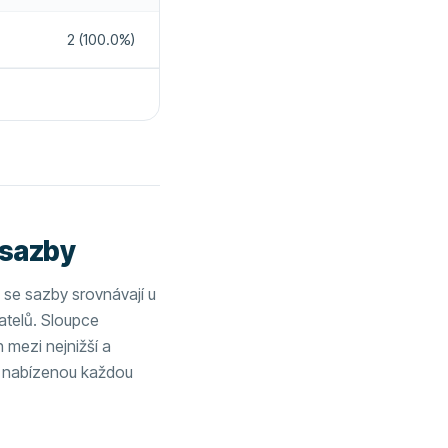
2 (100.0%)
Ne
Ne
y
Ne
 sazby
k se sazby srovnávají u
telů. Sloupce
 mezi nejnižší a
u nabízenou každou