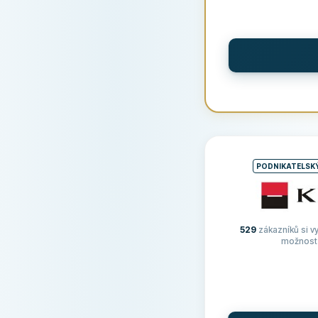
PODMÍNKY A POPLA
Výše půjčky
Doba půjčky
PODNIKATELSKÝ
Roční úroková saz
Typ úrokové sazb
529
zákazníků si vy
možnost