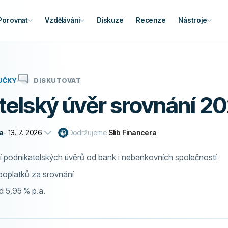
Porovnat
Vzdělávání
Diskuze
Recenze
Nástroje
JČKY
DISKUTOVAT
telský úvěr srovnání 2
a
-
13. 7. 2026
Dodržujeme
Slib Financera
í podnikatelských úvěrů od bank i nebankovních společností
oplatků za srovnání
d 5,95 % p.a.