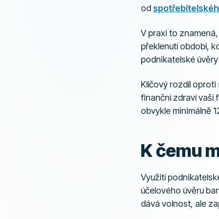
od
spotřebitelskéh
V praxi to znamená, 
překlenutí období, k
podnikatelské úvěry 
Klíčový rozdíl opro
finanční zdraví vaší
obvykle minimálně 12
K čemu m
Využití podnikatelsk
účelového úvěru ban
dává volnost, ale zap