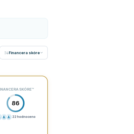
Financera skóre
 sazba
INANCERA SKÓRE
™
86
22
hodnoceno
ÍK
60