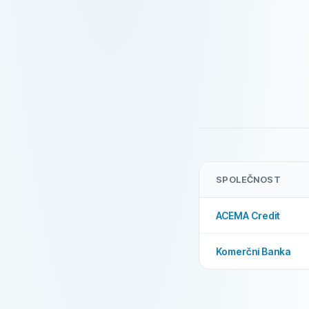
Možné pro start-u
Úvěrový rámec
FUNKCE
Lhůta pro odstoup
Víkendová výplata
Prodloužení půjčky
SPOLEČNOST
Předčasné splacen
ACEMA Credit
Zprostředkovatel p
Komerční Banka
P2P věřitel
Možné pro start-u