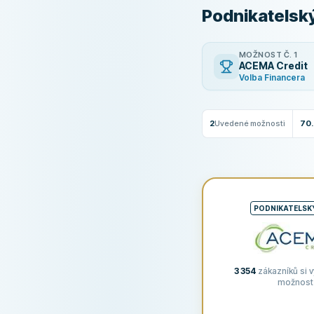
Podnikatelský
MOŽNOST Č. 1
ACEMA Credit
Volba Financera
2
Uvedené možnosti
70.
PODNIKATELSK
3 354
zákazníků si v
možnost