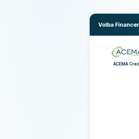
Úvěrový rámec
Volba Finance
ACEMA Cred