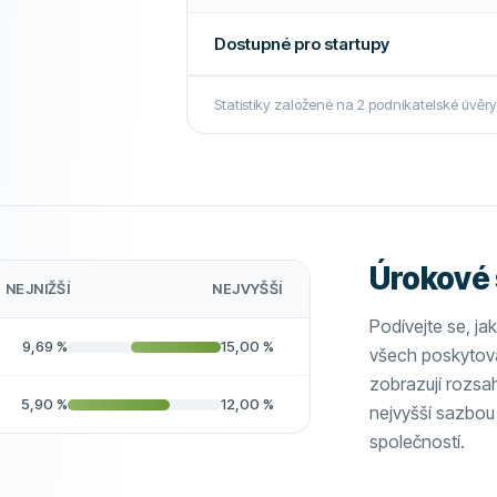
py
Ano
Dostupné pro startupy
Vyžaduje zástavu
Ne
Vyžaduje osobní ručení
Statistiky založené na
2
podnikatelské úvěr
DALŠÍ POLÍČKA
Více o této společnosti
ení
Doporučená společnost
Ne
Ne
Úrokové
Ne
NEJNIŽŠÍ
NEJVYŠŠÍ
í
Ne
Podívejte se, ja
9,69
%
15,00
%
všech poskytova
ůjček
Ne
zobrazují rozsah
5,90
%
12,00
%
nejvyšší sazbo
Ne
společností.
py
Ano