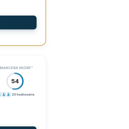
DPORA
80
MÍNKY
80
ŠENOSTI
92
0
Ne
INANCERA SKÓRE
™
Ne
54
Ne
20
hodnoceno
Ne
ÍK
40
Ne
DPORA
20
MÍNKY
40
Ne