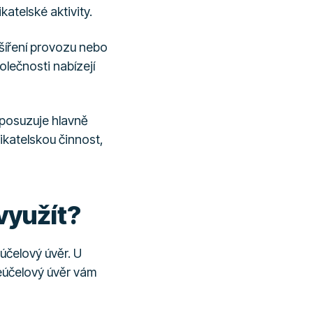
atelské aktivity.
zšíření provozu nebo
olečnosti nabízejí
 posuzuje hlavně
nikatelskou činnost,
využít?
účelový úvěr. U
Neúčelový úvěr vám