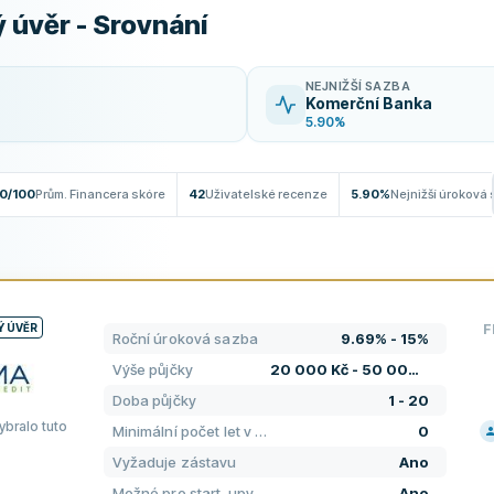
 úvěr - Srovnání
NEJNIŽŠÍ SAZBA
Komerční Banka
5.90%
0/100
Prům. Financera skóre
42
Uživatelské recenze
5.90%
Nejnižší úroková
Ý ÚVĚR
F
Roční úroková sazba
9.69% - 15%
Výše půjčky
20 000 Kč - 50 000 000 Kč
Doba půjčky
1 - 20
ybralo tuto
Minimální počet let v podnikání
0
Vyžaduje zástavu
Ano
CEN
Možné pro start-upy
Ano