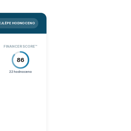
EJLÉPE HODNOCENO
FINANCER SCORE™
86
22 hodnoceno
CENÍK
60
PODPORA
80
PODMÍNKY
80
ZKUŠENOST
92