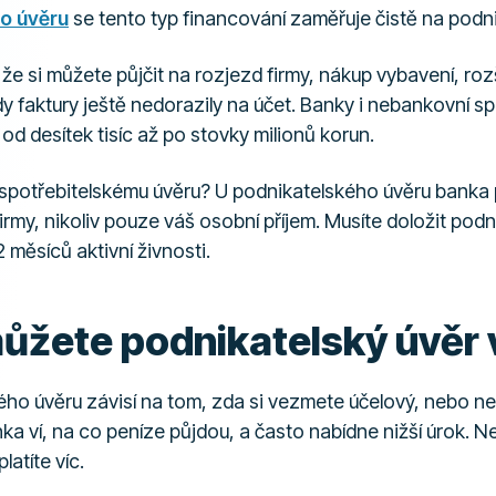
o úvěru
se tento typ financování zaměřuje čistě na podnik
že si můžete půjčit na rozjezd firmy, nákup vybavení, ro
dy faktury ještě nedorazily na účet. Banky i nebankovní sp
od desítek tisíc až po stovky milionů korun.
ti spotřebitelskému úvěru? U podnikatelského úvěru banka
 firmy, nikoliv pouze váš osobní příjem. Musíte doložit pod
 měsíců aktivní živnosti.
ůžete podnikatelský úvěr 
ého úvěru závisí na tom, zda si vezmete účelový, nebo ne
ka ví, na co peníze půjdou, a často nabídne nižší úrok. 
latíte víc.