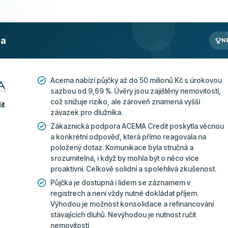
Ne
Více o této společnosti
ra
N
Acema nabízí půjčky až do 50 milionů Kč s úrokovou
sazbou od 9,69 %. Úvěry jsou zajištěny nemovitostí,
což snižuje riziko, ale zároveň znamená vyšší
it
závazek pro dlužníka.
Zákaznická podpora ACEMA Credit poskytla věcnou
a konkrétní odpověď, která přímo reagovala na
položený dotaz. Komunikace byla stručná a
srozumitelná, i když by mohla být o něco více
proaktivní. Celkově solidní a spolehlivá zkušenost.
Půjčka je dostupná i lidem se záznamem v
registrech a není vždy nutné dokládat příjem.
Výhodou je možnost konsolidace a refinancování
stávajících dluhů. Nevýhodou je nutnost ručit
nemovitostí