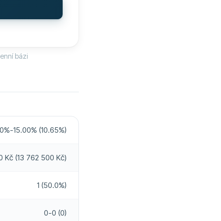
ŠENOSTI
51
Ne
Ne
0
Ano
enní bázi
Ne
Ne
Ne
Ano
Ne
0%-15.00% (10.65%)
Ne
Ne
 Kč (13 762 500 Kč)
Ne
1 (50.0%)
Ne
0-0 (0)
Ne