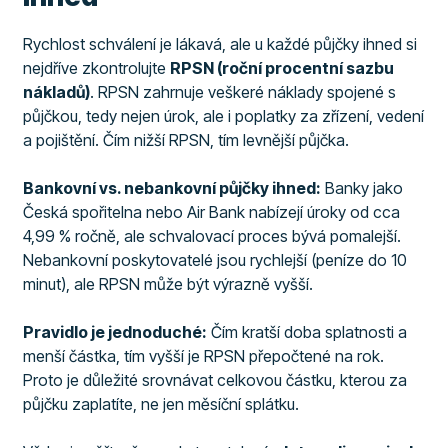
Rychlost schválení je lákavá, ale u každé půjčky ihned si
nejdříve zkontrolujte
RPSN (roční procentní sazbu
nákladů)
. RPSN zahrnuje veškeré náklady spojené s
půjčkou, tedy nejen úrok, ale i poplatky za zřízení, vedení
a pojištění. Čím nižší RPSN, tím levnější půjčka.
Bankovní vs. nebankovní půjčky ihned:
Banky jako
Česká spořitelna nebo Air Bank nabízejí úroky od cca
4,99 % ročně, ale schvalovací proces bývá pomalejší.
Nebankovní poskytovatelé jsou rychlejší (peníze do 10
minut), ale RPSN může být výrazně vyšší.
Pravidlo je jednoduché:
Čím kratší doba splatnosti a
menší částka, tím vyšší je RPSN přepočtené na rok.
Proto je důležité srovnávat celkovou částku, kterou za
půjčku zaplatíte, ne jen měsíční splátku.