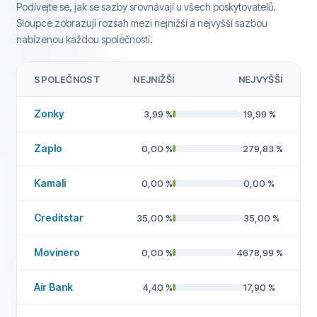
Podívejte se, jak se sazby srovnávají u všech poskytovatelů.
Vysoká míra schválení
Ne
Sloupce zobrazují rozsah mezi nejnižší a nejvyšší sazbou
nabízenou každou společností.
Doporučená společnost
Ne
SPOLEČNOST
NEJNIŽŠÍ
NEJVYŠŠÍ
Více o této společnosti
Zonky
3,99
%
19,99
%
Zaplo
0,00
%
279,83
%
Kamali
0,00
%
0,00
%
Creditstar
35,00
%
35,00
%
Movinero
0,00
%
4678,99
%
Air Bank
4,40
%
17,90
%