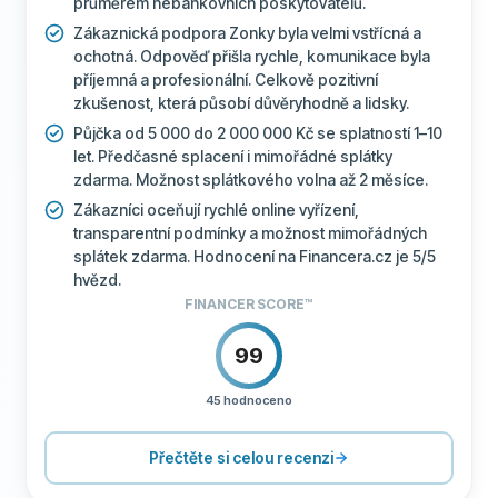
průměrem nebankovních poskytovatelů.
Zákaznická podpora Zonky byla velmi vstřícná a
ochotná. Odpověď přišla rychle, komunikace byla
příjemná a profesionální. Celkově pozitivní
zkušenost, která působí důvěryhodně a lidsky.
Půjčka od 5 000 do 2 000 000 Kč se splatností 1–10
let. Předčasné splacení i mimořádné splátky
zdarma. Možnost splátkového volna až 2 měsíce.
Zákazníci oceňují rychlé online vyřízení,
transparentní podmínky a možnost mimořádných
splátek zdarma. Hodnocení na Financera.cz je 5/5
hvězd.
FINANCER SCORE™
99
45 hodnoceno
CENÍK
100
PODPORA
100
Přečtěte si celou recenzi
PODMÍNKY
100