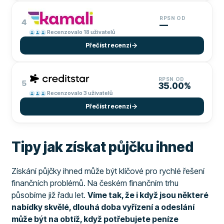
RPSN OD
4
—
Recenzovalo 18 uživatelů
Přečíst recenzi
RPSN OD
5
35.00%
Recenzovalo 3 uživatelů
Přečíst recenzi
Tipy jak získat půjčku ihned
Získání půjčky ihned může být klíčové pro rychlé řešení
finančních problémů. Na českém finančním trhu
působíme již řadu let.
Víme tak, že i když jsou některé
nabídky skvělé, dlouhá doba vyřízení a odeslání
může být na obtíž, když potřebujete peníze