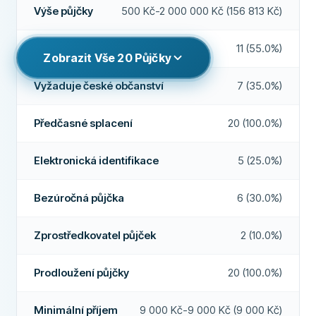
Výše půjčky
500 Kč-2 000 000 Kč (156 813 Kč)
PODMÍNKY A POPLATKY
Lhůta pro odstoupení
Ano
Výše půjčky
5 000 Kč - 120 000 Kč
Půjčka bez registru
Ano
Půjčka bez registru
11 (55.0%)
Zobrazit Vše
20
Půjčky
Doba půjčky
30 dní - 2 roky
Víkendová výplata
Ano
Roční úroková sazba
35%
Vyžaduje české občanství
7 (35.0%)
Prodloužení půjčky
Ano
Poplatek za zpracování
Ne
Předčasné splacení
20 (100.0%)
Předčasné splacení
Ano
Měsíční poplatky
Ne
Peníze do 24 hodin
Ano
POŽADAVKY
Elektronická identifikace
5 (25.0%)
Minimální věk
18
Zprostředkovatel půjček
Ne
Bezúročná půjčka
6 (30.0%)
Minimální příjem
0 Kč
Bezúročná půjčka
Ano
Český účet je povinný
Ano
Zprostředkovatel půjček
2 (10.0%)
DALŠÍ POLÍČKA
Vysoká míra schválení
Ne
Vyžaduje české telefonní číslo
Ano
Prodloužení půjčky
20 (100.0%)
Doporučená společnost
Ano
Vyžaduje české občanství
Ne
Minimální příjem
9 000 Kč-9 000 Kč (9 000 Kč)