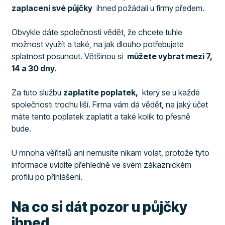
zaplacení své půjčky
ihned požádali u firmy předem.
Obvykle dáte společnosti vědět, že chcete tuhle
možnost využít a také, na jak dlouho potřebujete
splatnost posunout. Většinou si
můžete vybrat mezi 7,
14 a 30 dny.
Za tuto službu
zaplatíte poplatek,
který se u každé
společnosti trochu liší. Firma vám dá vědět, na jaký účet
máte tento poplatek zaplatit a také kolik to přesně
bude.
U mnoha věřitelů ani nemusíte nikam volat, protože tyto
informace uvidíte přehledně ve svém zákaznickém
profilu po přihlášení.
Na co si dát pozor u půjčky
ihned