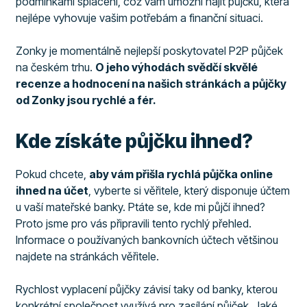
podmínkami splácení, což vám umožní najít půjčku, která
nejlépe vyhovuje vašim potřebám a finanční situaci.
Zonky je momentálně nejlepší poskytovatel P2P půjček
na českém trhu.
O jeho výhodách svědčí skvělé
recenze a hodnocení na našich stránkách a půjčky
od Zonky jsou rychlé a fér.
Kde získáte půjčku ihned?
Pokud chcete,
aby vám přišla rychlá půjčka online
ihned na účet
, vyberte si věřitele, který disponuje účtem
u vaší mateřské banky. Ptáte se, kde mi půjčí ihned?
Proto jsme pro vás připravili tento rychlý přehled.
Informace o používaných bankovních účtech většinou
najdete na stránkách věřitele.
Rychlost vyplacení půjčky závisí taky od banky, kterou
konkrétní společnost využívá pro zasílání půjček. Jaké