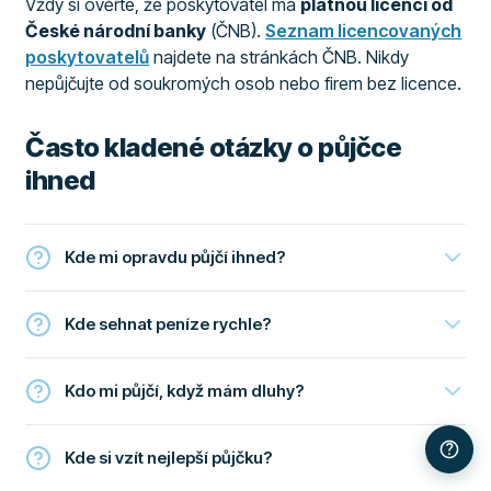
Vždy si ověřte, že poskytovatel má
platnou licenci od
České národní banky
(ČNB).
Seznam licencovaných
poskytovatelů
najdete na stránkách ČNB. Nikdy
nepůjčujte od soukromých osob nebo firem bez licence.
Často kladené otázky o půjčce
ihned
Kde mi opravdu půjčí ihned?
Kde sehnat peníze rychle?
Kdo mi půjčí, když mám dluhy?
Kde si vzít nejlepší půjčku?