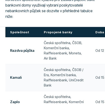
bankovní domy využívají vybraní poskytovatelé
nebankovních půjček se dozvíte v přehledné tabulce
níže:
Společnost
Propojené banky
Doba 
Česká spořitelna, ČSOB,
Komerční banka,
Razdva půjčka
Od 12
Raiffeisenbank, Moneta,
Air Bank
Česká spořitelna, ČSOB /
Era, Komerční banka,
Kamali
Od 15
Raiffeisenbank, UniCredit
Bank
Česká spořitelna,
Zaplo
Raiffeisenbank, Komerční
Od 15