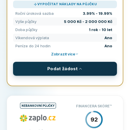
VYPOČÍTAT NÁKLADY NA PŮJČKU
PODPORA
100
Roční úroková sazba
3.99% - 19.99%
PODMÍNKY
100
Výše půjčky
5 000 Kč - 2 000 000 Kč
ZKUŠENOSTI
96
Doba půjčky
1 rok - 10 let
Víkendová výplata
Ano
Peníze do 24 hodin
Ano
Zobrazit více
Podat žádost
PODMÍNKY A POPLATKY
Výše půjčky
5 000 Kč - 2 000 000 Kč
Doba půjčky
1 rok - 10 let
NEBANKOVNÍ PŮJČKY
FINANCERA SKÓRE
™
Roční úroková sazba
3.99% - 19.99%
92
Poplatek za zpracování
2%