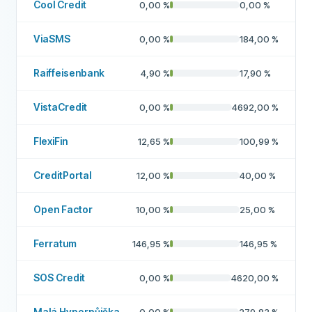
Cool Credit
0,00
%
0,00
%
ViaSMS
0,00
%
184,00
%
Raiffeisenbank
4,90
%
17,90
%
VistaCredit
0,00
%
4692,00
%
FlexiFin
12,65
%
100,99
%
CreditPortal
12,00
%
40,00
%
Open Factor
10,00
%
25,00
%
Ferratum
146,95
%
146,95
%
SOS Credit
0,00
%
4620,00
%
Malá Hyperpůjčka