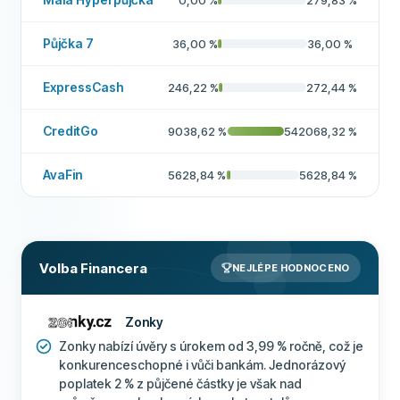
0,00
%
279,83
%
Půjčka 7
36,00
%
36,00
%
ExpressCash
246,22
%
272,44
%
CreditGo
9038,62
%
542068,32
%
AvaFin
5628,84
%
5628,84
%
Volba Financera
NEJLÉPE HODNOCENO
Zonky
Zonky nabízí úvěry s úrokem od 3,99 % ročně, což je
konkurenceschopné i vůči bankám. Jednorázový
poplatek 2 % z půjčené částky je však nad