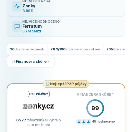
NEJNIŽŠÍ SAZBA
Zonky
3.99%
NEJVÍCE HODNOCENO
Ferratum
56 recenzí
20
Uvedené možnosti
76.2/100
Prům. Financera skóre
205
Uživatelské
Financera skóre
Nejlepší P2P půjčky
P2P PŮJČKY
FINANCERA SKÓRE
™
99
6 277
zákazníků si vybralo
45
hodnoceno
tuto možnost
CENÍK
100