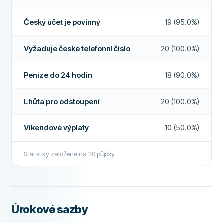
Elektronická identifikace
Ne
Více o této společnosti
FUNKCE
Český účet je povinný
19 (95.0%)
Možný spoludlužník
Ne
Vyžaduje české telefonní číslo
20 (100.0%)
Lhůta pro odstoupení
Ano
Peníze do 24 hodin
18 (90.0%)
Půjčka bez registru
Ne
Víkendová výplata
Ne
Lhůta pro odstoupení
20 (100.0%)
Prodloužení půjčky
Ano
Víkendové výplaty
10 (50.0%)
Předčasné splacení
Ano
Statistiky založené na
20
půjčky
Peníze do 24 hodin
Ano
Zprostředkovatel půjček
Ne
Bezúročná půjčka
Ne
Úrokové sazby
DALŠÍ POLÍČKA