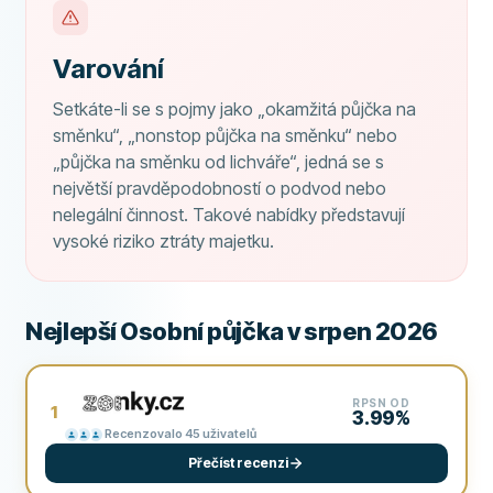
Varování
Setkáte-li se s pojmy jako „okamžitá půjčka na
směnku“, „nonstop půjčka na směnku“ nebo
„půjčka na směnku od lichváře“, jedná se s
největší pravděpodobností o podvod nebo
nelegální činnost. Takové nabídky představují
vysoké riziko ztráty majetku.
Nejlepší Osobní půjčka v srpen 2026
RPSN OD
1
3.99%
Recenzovalo 45 uživatelů
Přečíst recenzi