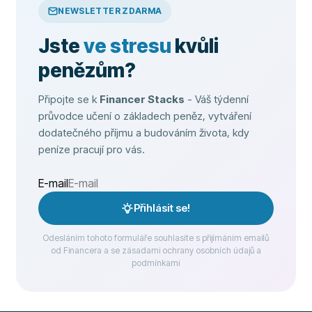
NEWSLETTER ZDARMA
Jste
ve stresu
kvůli
penězům?
Připojte se k
Financer Stacks
- Váš týdenní
průvodce učení o základech peněz, vytváření
dodatečného příjmu a budováním života, kdy
peníze pracují pro vás.
E-mail
Přihlásit se!
Odesláním tohoto formuláře souhlasíte s přijímáním emailů
od Financera a se zásadami ochrany osobních údajů a
podmínkami