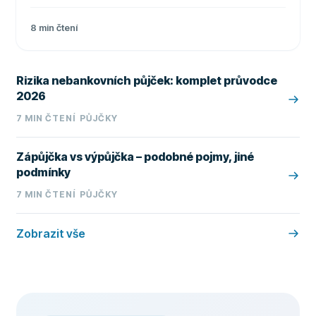
úrokovou sazbu * Tipy a triky pro úspěšnou žádost o
hypotéku
8
min čtení
Rizika nebankovních půjček: komplet průvodce
2026
7
MIN ČTENÍ
PŮJČKY
Zápůjčka vs výpůjčka – podobné pojmy, jiné
podmínky
7
MIN ČTENÍ
PŮJČKY
Zobrazit vše