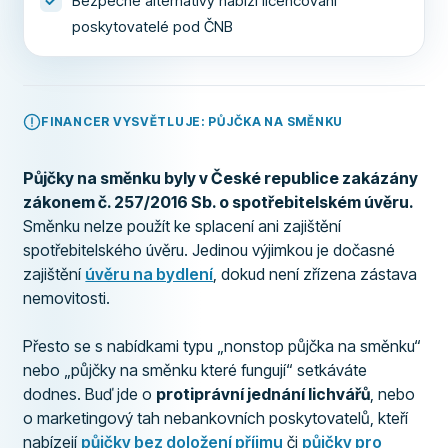
Bezpečné alternativy nabízí licencovaní
poskytovatelé pod ČNB
FINANCER VYSVĚTLUJE: PŮJČKA NA SMĚNKU
Půjčky na směnku byly v České republice zakázány
zákonem č. 257/2016 Sb. o spotřebitelském úvěru.
Směnku nelze použít ke splacení ani zajištění
spotřebitelského úvěru. Jedinou výjimkou je dočasné
zajištění
úvěru na bydlení
, dokud není zřízena zástava
nemovitosti.
Přesto se s nabídkami typu „nonstop půjčka na směnku“
nebo „půjčky na směnku které fungují“ setkáváte
dodnes. Buď jde o
protiprávní jednání lichvářů
, nebo
o marketingový tah nebankovních poskytovatelů, kteří
nabízejí
půjčky bez doložení příjmu
či
půjčky pro