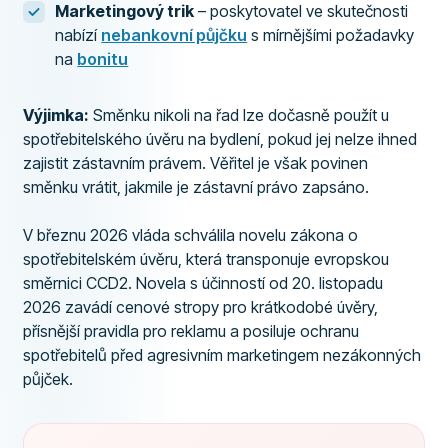
Marketingový trik
– poskytovatel ve skutečnosti
nabízí
nebankovní půjčku
s mírnějšími požadavky
na
bonitu
Výjimka:
Směnku nikoli na řad lze dočasně použít u
spotřebitelského úvěru na bydlení, pokud jej nelze ihned
zajistit zástavním právem. Věřitel je však povinen
směnku vrátit, jakmile je zástavní právo zapsáno.
V březnu 2026 vláda schválila novelu zákona o
spotřebitelském úvěru, která transponuje evropskou
směrnici CCD2. Novela s účinností od 20. listopadu
2026 zavádí cenové stropy pro krátkodobé úvěry,
přísnější pravidla pro reklamu a posiluje ochranu
spotřebitelů před agresivním marketingem nezákonných
půjček.