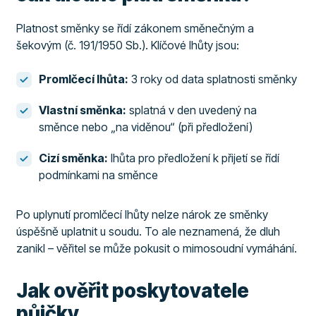
Platnost směnky se řídí zákonem směnečným a
šekovým (č. 191/1950 Sb.). Klíčové lhůty jsou:
Promlčecí lhůta:
3 roky od data splatnosti směnky
Vlastní směnka:
splatná v den uvedený na
směnce nebo „na viděnou“ (při předložení)
Cizí směnka:
lhůta pro předložení k přijetí se řídí
podmínkami na směnce
Po uplynutí promlčecí lhůty nelze nárok ze směnky
úspěšně uplatnit u soudu. To ale neznamená, že dluh
zanikl – věřitel se může pokusit o mimosoudní vymáhání.
Jak ověřit poskytovatele
půjčky