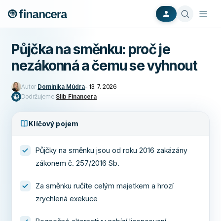
Půjčka na směnku: proč je
nezákonná a čemu se vyhnout
Autor
Dominika Múdra
-
13. 7. 2026
Dodržujeme
Slib Financera
Klíčový pojem
Půjčky na směnku jsou od roku 2016 zakázány
zákonem č. 257/2016 Sb.
Za směnku ručíte celým majetkem a hrozí
zrychlená exekuce