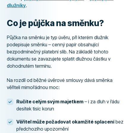
dlužníky
.
Co je půjčka na směnku?
Půjčka na směnku je typ úvěru, při kterém dlužník
podepisuje směnku – cenný papír obsahující
bezpodmínečný platební slib. Na základě tohoto
dokumentu se zavazujete splatit dlužnou částku v
dohodnutém termínu.
Na rozdíl od běžné úvěrové smlouvy dává směnka
věřiteli mimořádnou moc:
Ručíte celým svým majetkem
– i za dluh v řádu
desítek tisíc korun
Věřitel může požadovat okamžité splacení
bez
předchozího upozornění