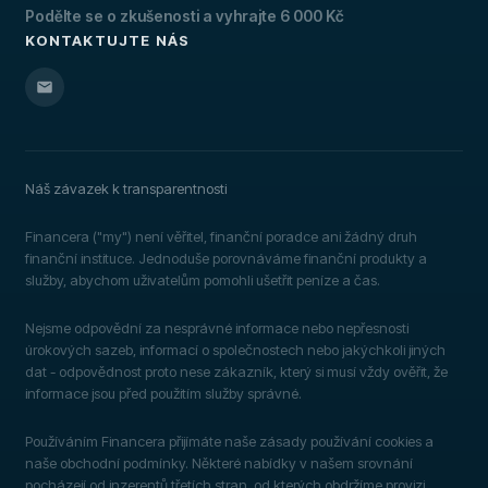
Podělte se o zkušenosti a vyhrajte 6 000 Kč
KONTAKTUJTE NÁS
Náš závazek k transparentnosti
Financera ("my") není věřitel, finanční poradce ani žádný druh
finanční instituce. Jednoduše porovnáváme finanční produkty a
služby, abychom uživatelům pomohli ušetřit peníze a čas.
Nejsme odpovědní za nesprávné informace nebo nepřesnosti
úrokových sazeb, informací o společnostech nebo jakýchkoli jiných
dat - odpovědnost proto nese zákazník, který si musí vždy ověřit, že
informace jsou před použitím služby správné.
Používáním Financera přijímáte naše zásady používání cookies a
naše obchodní podmínky. Některé nabídky v našem srovnání
pocházejí od inzerentů třetích stran, od kterých obdržíme provizi.