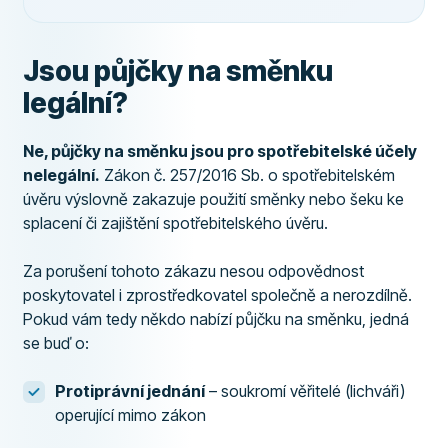
Jsou půjčky na směnku
legální?
Ne, půjčky na směnku jsou pro spotřebitelské účely
nelegální.
Zákon č. 257/2016 Sb. o spotřebitelském
úvěru výslovně zakazuje použití směnky nebo šeku ke
splacení či zajištění spotřebitelského úvěru.
Za porušení tohoto zákazu nesou odpovědnost
poskytovatel i zprostředkovatel společně a nerozdílně.
Pokud vám tedy někdo nabízí půjčku na směnku, jedná
se buď o:
Protiprávní jednání
– soukromí věřitelé (lichváři)
operující mimo zákon