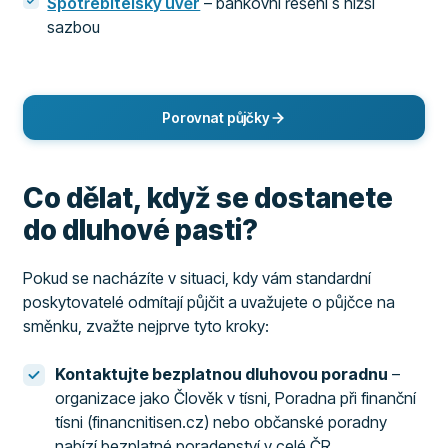
Spotřebitelský úvěr
– bankovní řešení s nižší
sazbou
Porovnat půjčky
Co dělat, když se dostanete
do dluhové pasti?
Pokud se nacházíte v situaci, kdy vám standardní
poskytovatelé odmítají půjčit a uvažujete o půjčce na
směnku, zvažte nejprve tyto kroky:
Kontaktujte bezplatnou dluhovou poradnu
–
organizace jako Člověk v tísni, Poradna při finanční
tísni (financnitisen.cz) nebo občanské poradny
nabízí bezplatné poradenství v celé ČR