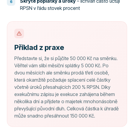
Skryté poplatky a úroky
– lichváři často účtují
RPSN v řádu stovek procent
Příklad z praxe
Představte si, že si půjčíte 50 000 Kč na směnku.
Věřitel vám slíbí měsíční splátky 5 000 Kč. Po
dvou měsících ale směnku prodá třetí osobě,
která okamžitě požaduje splacení celé částky
včetně úroků přesahujících 200 % RPSN. Díky
exekučnímu zápisu je exekuce zahájena během
několika dní a přijdete o majetek mnohonásobně
převyšující původní dluh. Celková částka k úhradě
může snadno přesáhnout 150 000 Kč.