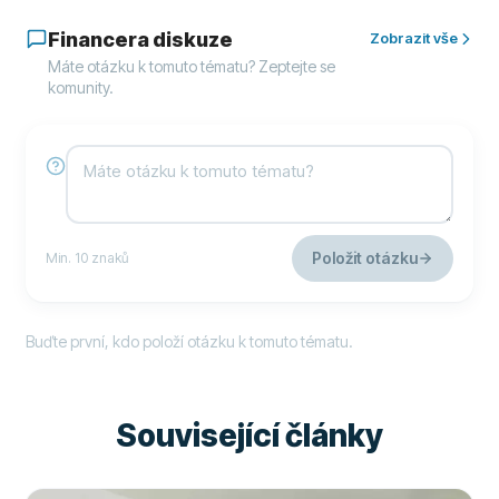
Financera diskuze
Zobrazit vše
Máte otázku k tomuto tématu? Zeptejte se
komunity.
Položit otázku
Min. 10 znaků
Buďte první, kdo položí otázku k tomuto tématu.
Související články