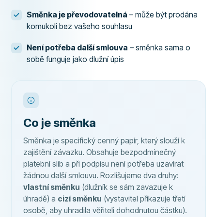
Směnka je převodovatelná
– může být prodána
komukoli bez vašeho souhlasu
Není potřeba další smlouva
– směnka sama o
sobě funguje jako dlužní úpis
Co je směnka
Směnka je specifický cenný papír, který slouží k
zajištění závazku. Obsahuje bezpodmínečný
platební slib a při podpisu není potřeba uzavírat
žádnou další smlouvu. Rozlišujeme dva druhy:
vlastní směnku
(dlužník se sám zavazuje k
úhradě) a
cizí směnku
(vystavitel přikazuje třetí
osobě, aby uhradila věřiteli dohodnutou částku).