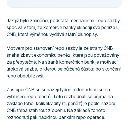
Jak již bylo zmíněno, podstata mechanismu repo sazby
spočívá v tom, že komerční banky ukládají své peníze u
ČNB, která výměnou vydává státní dluhopisy.
Motivem pro stanovení repo sazby je ze strany ČNB
snaha zbavit ekonomiku peněz, které jsou považovány
za přebytečné. Na straně komerčních bank je motivací
úroková sazba, o kterou se půjčená částka po skončení
repo období zvýší.
Zástupci ČNB se scházejí týdně a dohodnou se na
vyhlášení repo tendrů. Toto rozhodnutí se přijímá na
základě toho, kolik likvidity (tj. peněz) je podle názoru
ČNB třeba stáhnout z oběhu. Na základě tohoto
rozhodnutí pak nabídnou bankám repo operace.