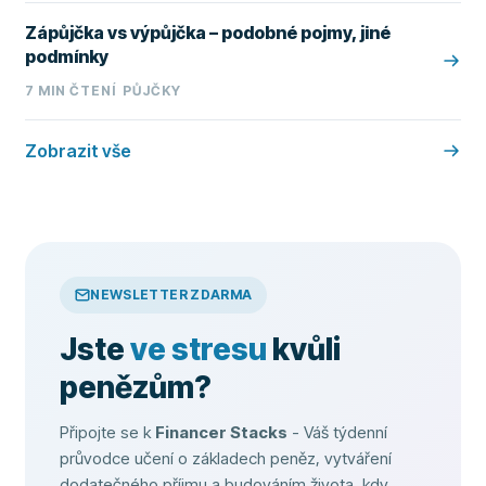
Zápůjčka vs výpůjčka – podobné pojmy, jiné
podmínky
7
MIN ČTENÍ
PŮJČKY
Zobrazit vše
NEWSLETTER ZDARMA
Jste
ve stresu
kvůli
penězům?
Připojte se k
Financer Stacks
- Váš týdenní
průvodce učení o základech peněz, vytváření
dodatečného příjmu a budováním života, kdy