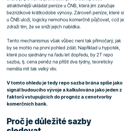
atraktivnější ukládat peníze u ČNB, která jim zaručuje
bezrizikové krátkodobé výnosy. Zároveň peníze, které si
u ČNB uloží, logicky nemohou komerčně půjčovat, což je
zdraží tím, že se sníží jejich nabídka.
Tento mechanismus však vůbec není tak přímočarý, jak
by se mohlo na první pohled zdát. Například u hypoték,
které jsou sjednány na řadu let dopředu, by 2T repo
sazba, tj. cena peněz na příští dva týdny, teoreticky
neměla mít tak velký vliv.
V tomto ohledu je tedy repo sazba brána spíše jako
signál budoucího vývoje a kalkulována jako jeden z
faktorů vstupujících do prognóz a cenotvorby
komerčních bank.
Proč je důležité sazby
sledovat