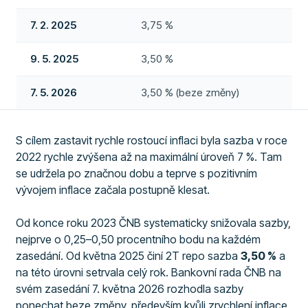
7. 2. 2025
3,75 %
9. 5. 2025
3,50 %
7. 5. 2026
3,50 % (beze změny)
S cílem zastavit rychle rostoucí inflaci byla sazba v roce
2022 rychle zvýšena až na maximální úroveň 7 %. Tam
se udržela po značnou dobu a teprve s pozitivním
vývojem inflace začala postupně klesat.
Od konce roku 2023 ČNB systematicky snižovala sazby,
nejprve o 0,25–0,50 procentního bodu na každém
zasedání. Od května 2025 činí 2T repo sazba
3,50 %
a
na této úrovni setrvala celý rok. Bankovní rada ČNB na
svém zasedání 7. května 2026 rozhodla sazby
ponechat beze změny, především kvůli zrychlení inflace