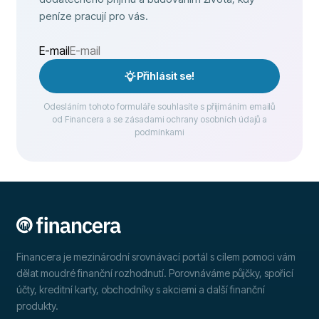
peníze pracují pro vás.
E-mail
Přihlásit se!
Odesláním tohoto formuláře souhlasíte s přijímáním emailů
od Financera a se zásadami ochrany osobních údajů a
podmínkami
Financera je mezinárodní srovnávací portál s cílem pomoci vám
dělat moudré finanční rozhodnutí. Porovnáváme půjčky, spořicí
účty, kreditní karty, obchodníky s akciemi a další finanční
produkty.