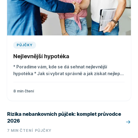
PŮJČKY
Nejlevnější hypotéka
* Poradíme vám, kde se dá sehnat nejlevnější
hypotéka * Jak si vybrat správně a jak získat nejlepší
úrokovou sazbu * Tipy a triky pro úspěšnou žádost o
hypotéku
8
min čtení
Rizika nebankovních půjček: komplet průvodce
2026
7
MIN ČTENÍ
PŮJČKY