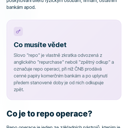
poskytování úvěrů fyzickým osobám, firmám, ostatním
bankám apod.
Co musíte vědet
Slovo "repo" je vlastně zkratka odvozená z
anglického "repurchase" neboli "zpětný odkup" a
označuje repo operaci, při níž ČNB prodává
cenné papíry komerčním bankám a po uplynutí
předem stanovené doby je od nich odkupuje
zpět.
Co je to repo operace?
Repo operace je jeden ze základních nástrojů, kterým je