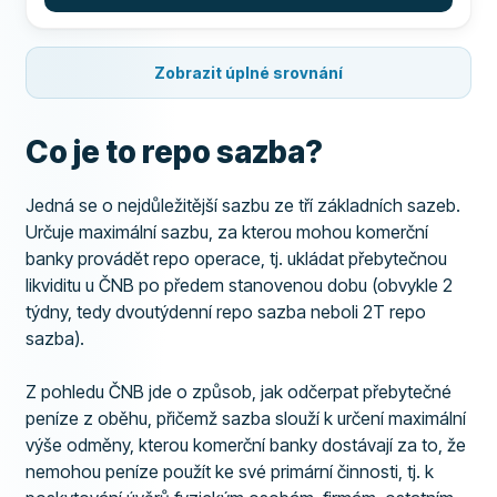
Zobrazit úplné srovnání
Co je to repo sazba?
Jedná se o nejdůležitější sazbu ze tří základních sazeb.
Určuje maximální sazbu, za kterou mohou komerční
banky provádět repo operace, tj. ukládat přebytečnou
likviditu u ČNB po předem stanovenou dobu (obvykle 2
týdny, tedy dvoutýdenní repo sazba neboli 2T repo
sazba).
Z pohledu ČNB jde o způsob, jak odčerpat přebytečné
peníze z oběhu, přičemž sazba slouží k určení maximální
výše odměny, kterou komerční banky dostávají za to, že
nemohou peníze použít ke své primární činnosti, tj. k