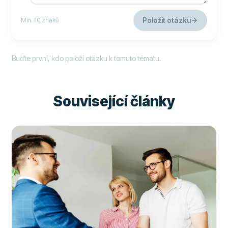
Položit otázku
Min. 10 znaků
Buďte první, kdo položí otázku k tomuto tématu.
Související články