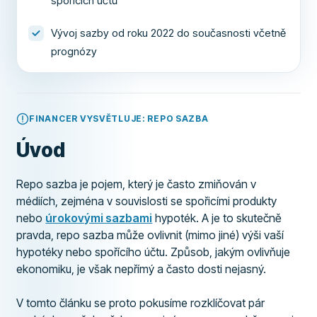
spořicích účtů
Vývoj sazby od roku 2022 do současnosti včetně
prognózy
FINANCER VYSVĚTLUJE: REPO SAZBA
Úvod
Repo sazba je pojem, který je často zmiňován v
médiích, zejména v souvislosti se spořicími produkty
nebo
úrokovými sazbami
hypoték. A je to skutečně
pravda, repo sazba může ovlivnit (mimo jiné) výši vaší
hypotéky nebo spořícího účtu. Způsob, jakým ovlivňuje
ekonomiku, je však nepřímý a často dosti nejasný.
V tomto článku se proto pokusíme rozklíčovat pár