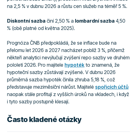
na 2,5 % v dubnu 2026 a růstu cen služeb na téměř 5 %.
Diskontní sazba
činí 2,50 % a
lombardní sazba
4,50
% (obě platné od května 2025).
Prognóza ČNB předpokládá, že se inflace bude na
přelomu let 2026 a 2027 nacházet poblíž 3 %, přičemž
někteří analytici nevýlučují zvýšení repo sazby ve druhém
pololetí 2026. Pro majitele
hypoték
to znamená, že
hypoteční sazby zůstávají zvýšené. V dubnu 2026
průměrná sazba hypoték činila zhruba 5,18 %, což
představuje meziměsíční nárůst. Majitelé
spořicích účtů
naopak stále profitují z vyšších úroků na vkladech, i když
i tyto sazby postupně klesají.
Často kladené otázky