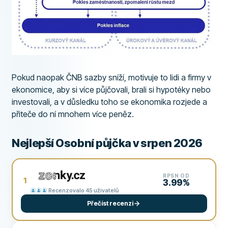
Pokud naopak ČNB sazby sníží, motivuje to lidi a firmy v
ekonomice, aby si více půjčovali, brali si hypotéky nebo
investovali, a v důsledku toho se ekonomika rozjede a
přiteče do ní mnohem více peněz.
Nejlepší Osobní půjčka v srpen 2026
RPSN OD
1
3.99%
Recenzovalo 45 uživatelů
Přečíst recenzi