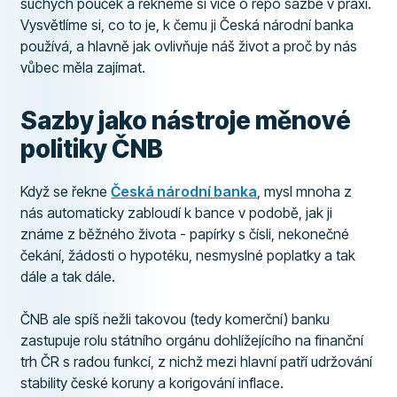
suchých pouček a řekneme si více o repo sazbě v praxi.
Vysvětlíme si, co to je, k čemu ji Česká národní banka
používá, a hlavně jak ovlivňuje náš život a proč by nás
vůbec měla zajímat.
Sazby jako nástroje měnové
politiky ČNB
Když se řekne
Česká národní banka
, mysl mnoha z
nás automaticky zabloudí k bance v podobě, jak ji
známe z běžného života - papírky s čísli, nekonečné
čekání, žádosti o hypotéku, nesmyslné poplatky a tak
dále a tak dále.
ČNB ale spíš nežli takovou (tedy komerční) banku
zastupuje rolu státního orgánu dohlížejícího na finanční
trh ČR s radou funkcí, z nichž mezi hlavní patří udržování
stability české koruny a korigování inflace.