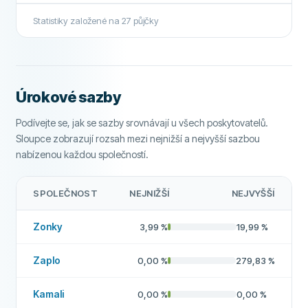
Předčasné splacení
Ano
Statistiky založené na
27
půjčky
Peníze do 24 hodin
Ano
Zprostředkovatel půjček
Ne
Úrokové sazby
Bezúročná půjčka
Ne
Podívejte se, jak se sazby srovnávají u všech poskytovatelů.
DALŠÍ POLÍČKA
Sloupce zobrazují rozsah mezi nejnižší a nejvyšší sazbou
Vysoká míra schválení
Ne
nabízenou každou společností.
Doporučená společnost
Ne
SPOLEČNOST
NEJNIŽŠÍ
NEJVYŠŠÍ
Více o této společnosti
Zonky
3,99
%
19,99
%
Zaplo
0,00
%
279,83
%
Kamali
0,00
%
0,00
%