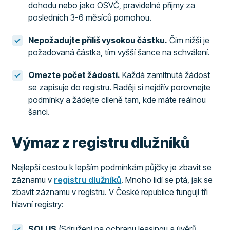
dohodu nebo jako OSVČ, pravidelné příjmy za
posledních 3-6 měsíců pomohou.
Nepožadujte příliš vysokou částku.
Čím nižší je
požadovaná částka, tím vyšší šance na schválení.
Omezte počet žádostí.
Každá zamítnutá žádost
se zapisuje do registru. Raději si nejdřív porovnejte
podmínky a žádejte cíleně tam, kde máte reálnou
šanci.
Výmaz z registru dlužníků
Nejlepší cestou k lepším podmínkám půjčky je zbavit se
záznamu v
registru dlužníků
. Mnoho lidí se ptá, jak se
zbavit záznamu v registru. V České republice fungují tři
hlavní registry:
SOLUS
(Sdružení na ochranu leasingu a úvěrů