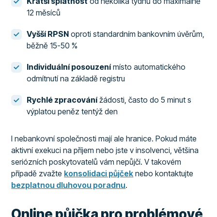
Kratší splatnost
od několika týdnů do maximálně
12 měsíců
Vyšší RPSN
oproti standardním bankovním úvěrům,
běžně 15-50 %
Individuální posouzení
místo automatického
odmítnutí na základě registru
Rychlé zpracování
žádosti, často do 5 minut s
výplatou peněz tentýž den
I nebankovní společnosti mají ale hranice. Pokud máte
aktivní exekuci na příjem nebo jste v insolvenci, většina
seriózních poskytovatelů vám nepůjčí. V takovém
případě zvažte
konsolidaci půjček
nebo kontaktujte
bezplatnou dluhovou poradnu
.
Online půjčka pro problémové