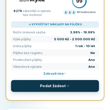
99
6 276
zákazníků si vybralo
45
hodnoceno
tuto možnost
CENÍK
100
VYPOČÍTAT NÁKLADY NA PŮJČKU
PODPORA
100
Roční úroková sazba
3.99% - 19.99%
PODMÍNKY
100
Výše půjčky
5 000 Kč - 2 000 000 Kč
ZKUŠENOSTI
96
Doba půjčky
1 rok - 10 let
Půjčka bez registru
Ne
Prodloužení půjčky
Ano
Víkendová výplata
Ano
Zobrazit více
Podat žádost
PODMÍNKY A POPLATKY
Výše půjčky
5 000 Kč - 2 000 000 Kč