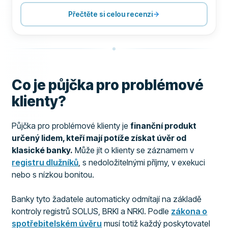
PODPORA
100
Přečtěte si celou recenzi
PODMÍNKY
100
ZKUŠENOST
96
Co je půjčka pro problémové
klienty?
Půjčka pro problémové klienty je
finanční produkt
určený lidem, kteří mají potíže získat úvěr od
klasické banky.
Může jít o klienty se záznamem v
registru dlužníků
, s nedoložitelnými příjmy, v exekuci
nebo s nízkou bonitou.
Banky tyto žadatele automaticky odmítají na základě
kontroly registrů SOLUS, BRKI a NRKI. Podle
zákona o
spotřebitelském úvěru
musí totiž každý poskytovatel