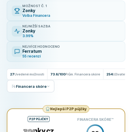
MOŽNOST Č. 1
Zonky
Volba Financera
NEJNIŽŠÍ SAZBA
Zonky
3.99%
NEJVÍCE HODNOCENO
Ferratum
55 recenzí
27
Uvedené možnosti
73.6/100
Prům. Financera skóre
254
Uživatelské
Financera skóre
Nejlepší P2P půjčky
P2P PŮJČKY
FINANCERA SKÓRE
™