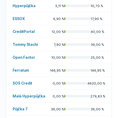
Hyperpůjčka
5,11
%
10,70
%
ESSOX
6,90
%
17,90
%
CreditPortal
12,00
%
40,00
%
Tommy Stachi
7,90
%
39,00
%
Open Factor
10,00
%
25,00
%
Ferratum
146,95
%
146,95
%
SOS Credit
0,00
%
4620,00
%
Malá Hyperpůjčka
0,00
%
279,83
%
Půjčka 7
36,00
%
36,00
%