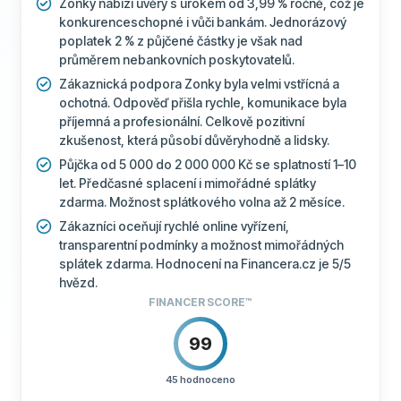
Zonky nabízí úvěry s úrokem od 3,99 % ročně, což je
konkurenceschopné i vůči bankám. Jednorázový
poplatek 2 % z půjčené částky je však nad
průměrem nebankovních poskytovatelů.
Zákaznická podpora Zonky byla velmi vstřícná a
ochotná. Odpověď přišla rychle, komunikace byla
příjemná a profesionální. Celkově pozitivní
zkušenost, která působí důvěryhodně a lidsky.
Půjčka od 5 000 do 2 000 000 Kč se splatností 1–10
let. Předčasné splacení i mimořádné splátky
zdarma. Možnost splátkového volna až 2 měsíce.
Zákazníci oceňují rychlé online vyřízení,
transparentní podmínky a možnost mimořádných
splátek zdarma. Hodnocení na Financera.cz je 5/5
hvězd.
FINANCER SCORE™
99
45 hodnoceno
CENÍK
100