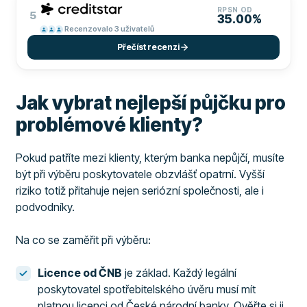
RPSN OD
5
35.00%
Recenzovalo 3 uživatelů
Přečíst recenzi
Jak vybrat nejlepší půjčku pro
problémové klienty?
Pokud patříte mezi klienty, kterým banka nepůjčí, musíte
být při výběru poskytovatele obzvlášť opatrní. Vyšší
riziko totiž přitahuje nejen seriózní společnosti, ale i
podvodníky.
Na co se zaměřit při výběru:
Licence od ČNB
je základ. Každý legální
poskytovatel spotřebitelského úvěru musí mít
platnou licenci od České národní banky. Ověřte si ji