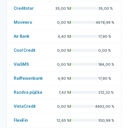
Creditstar
35,00
%
35,00
%
Movinero
0,00
%
4678,99
%
Air Bank
4,40
%
17,90
%
Cool Credit
0,00
%
0,00
%
ViaSMS
0,00
%
184,00
%
Raiffeisenbank
4,90
%
17,90
%
Razdva půjčka
7,43
%
212,32
%
VistaCredit
0,00
%
4692,00
%
FlexiFin
12,65
%
100,99
%