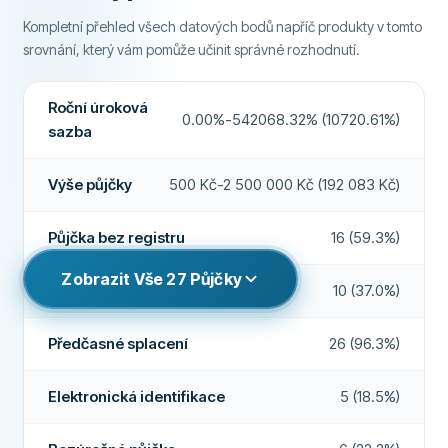
Vysoká míra schválení
Ne
Prodloužení půjčky
Ano
Kompletní přehled všech datových bodů napříč produkty v tomto
Vyžaduje české občanství
Ne
Doporučená společnost
Ano
srovnání, který vám pomůže učinit správné rozhodnutí.
Víkendová výplata
Ne
Elektronická identifikace
Ne
Zobrazit více
Roční úroková
Více o této společnosti
FUNKCE
0.00%-542068.32% (10720.61%)
Podat žádost
sazba
Možný spoludlužník
Ne
50 000 Kč na dobu splatnosti 12 měsíců, roční úroková sazba: 35%,
Výše půjčky
500 Kč-2 500 000 Kč (192 083 Kč)
RPSN: 41,21%, výše splátky: 4 998,15 Kč, celkem k úhradě: 59 809,50 Kč.
Lhůta pro odstoupení
Ano
Předsmluvní formulář
PODMÍNKY A POPLATKY
Půjčka bez registru
Ano
Půjčka bez registru
16 (59.3%)
Výše půjčky
5 000 Kč - 120 000 Kč
Víkendová výplata
Ano
Zobrazit Vše
27
Půjčky
Doba půjčky
30 dní - 2 roky
Vyžaduje české občanství
10 (37.0%)
Prodloužení půjčky
Ano
Roční úroková sazba
35%
Předčasné splacení
26 (96.3%)
Předčasné splacení
Ano
Poplatek za zpracování
Ne
Peníze do 24 hodin
Měsíční poplatky
Ano
Ne
Elektronická identifikace
5 (18.5%)
POŽADAVKY
Zprostředkovatel půjček
Ne