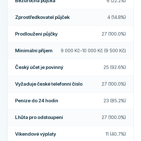
Bezúročná půjčka
6 (22.2%)
Minimální věk
18
Bezúročná půjčka
Ano
Minimální příjem
0 Kč
Zprostředkovatel půjček
4 (14.8%)
DALŠÍ POLÍČKA
Český účet je povinný
Ano
Vysoká míra schválení
Ne
Prodloužení půjčky
27 (100.0%)
Vyžaduje české telefonní číslo
Ano
Doporučená společnost
Ano
Minimální příjem
9 000 Kč-10 000 Kč (9 500 Kč)
Vyžaduje české občanství
Ne
Více o této společnosti
Elektronická identifikace
Ne
Český účet je povinný
25 (92.6%)
FUNKCE
Vyžaduje české telefonní číslo
27 (100.0%)
Možný spoludlužník
Ne
Lhůta pro odstoupení
Ano
Peníze do 24 hodin
23 (85.2%)
Půjčka bez registru
Ne
Lhůta pro odstoupení
27 (100.0%)
Víkendová výplata
Ne
Víkendové výplaty
11 (40.7%)
Prodloužení půjčky
Ano