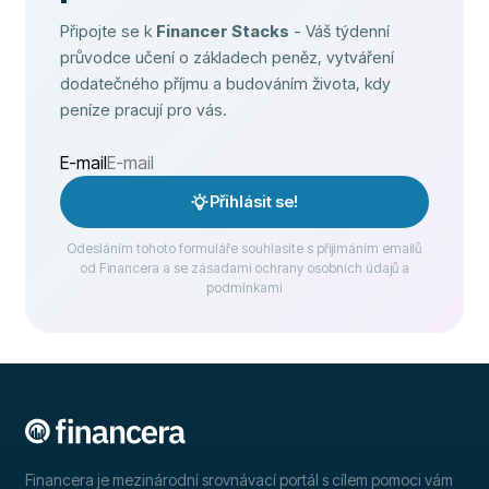
Připojte se k
Financer Stacks
- Váš týdenní
průvodce učení o základech peněz, vytváření
dodatečného příjmu a budováním života, kdy
peníze pracují pro vás.
E-mail
Přihlásit se!
Odesláním tohoto formuláře souhlasíte s přijímáním emailů
od Financera a se zásadami ochrany osobních údajů a
podmínkami
Financera je mezinárodní srovnávací portál s cílem pomoci vám