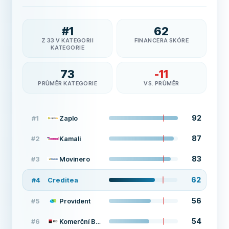
#
1
62
Z 33 V KATEGORII
FINANCERA SKÓRE
KATEGORIE
73
-11
PRŮMĚR KATEGORIE
VS. PRŮMĚR
92
#
1
Zaplo
87
#
2
Kamali
83
#
3
Movinero
62
#
4
Creditea
56
#
5
Provident
54
#
6
Komerční Banka