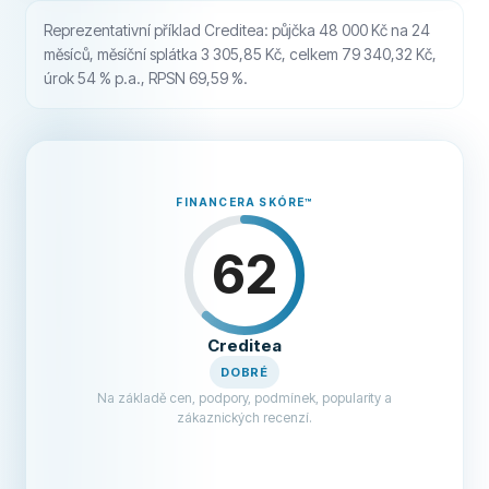
Reprezentativní příklad Creditea: půjčka 48 000 Kč na 24
měsíců, měsíční splátka 3 305,85 Kč, celkem 79 340,32 Kč,
úrok 54 % p.a., RPSN 69,59 %.
FINANCERA SKÓRE
™
62
Creditea
DOBRÉ
Na základě cen, podpory, podmínek, popularity a
zákaznických recenzí.