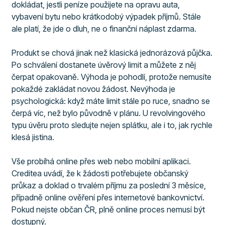
dokládat, jestli peníze použijete na opravu auta,
vybavení bytu nebo krátkodobý výpadek příjmů. Stále
ale platí, že jde o dluh, ne o finanční náplast zdarma.
Produkt se chová jinak než klasická jednorázová půjčka.
Po schválení dostanete úvěrový limit a můžete z něj
čerpat opakovaně. Výhoda je pohodlí, protože nemusíte
pokaždé zakládat novou žádost. Nevýhoda je
psychologická: když máte limit stále po ruce, snadno se
čerpá víc, než bylo původně v plánu. U revolvingového
typu úvěru proto sledujte nejen splátku, ale i to, jak rychle
klesá jistina.
Vše probíhá online přes web nebo mobilní aplikaci.
Creditea uvádí, že k žádosti potřebujete občanský
průkaz a doklad o trvalém příjmu za poslední 3 měsíce,
případně online ověření přes internetové bankovnictví.
Pokud nejste občan ČR, plně online proces nemusí být
dostupný.