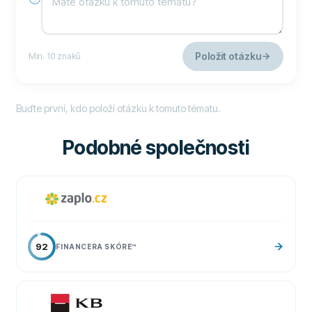
Položit otázku
Min. 10 znaků
Buďte první, kdo položí otázku k tomuto tématu.
Podobné společnosti
92
FINANCERA SKÓRE
™