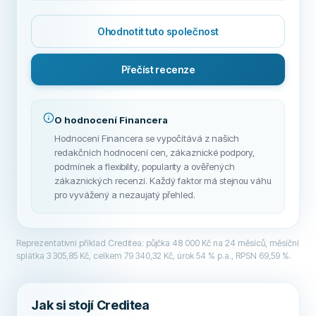
Ohodnotit tuto společnost
Přečíst recenze
O hodnocení Financera
Hodnocení Financera se vypočítává z našich
redakčních hodnocení cen, zákaznické podpory,
podmínek a flexibility, popularity a ověřených
zákaznických recenzí. Každý faktor má stejnou váhu
pro vyvážený a nezaujatý přehled.
Reprezentativní příklad Creditea: půjčka 48 000 Kč na 24 měsíců, měsíční
splátka 3 305,85 Kč, celkem 79 340,32 Kč, úrok 54 % p.a., RPSN 69,59 %.
Jak si stojí Creditea