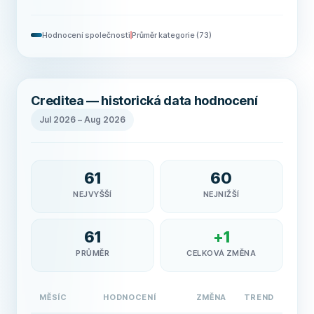
Hodnocení společnosti
Průměr kategorie
(
73
)
Creditea — historická data hodnocení
Jul 2026
–
Aug 2026
61
60
NEJVYŠŠÍ
NEJNIŽŠÍ
61
+
1
PRŮMĚR
CELKOVÁ ZMĚNA
MĚSÍC
HODNOCENÍ
ZMĚNA
TREND