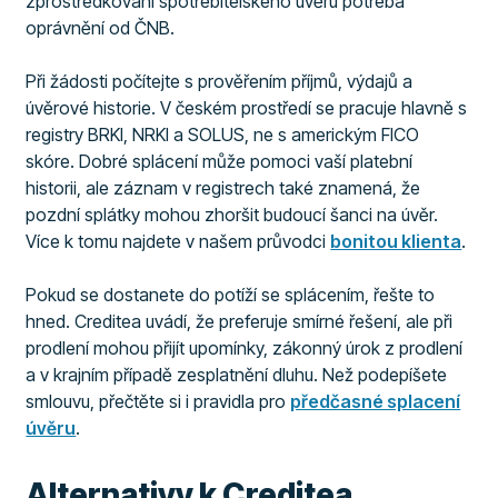
zprostředkování spotřebitelského úvěru potřeba
oprávnění od ČNB.
Při žádosti počítejte s prověřením příjmů, výdajů a
úvěrové historie. V českém prostředí se pracuje hlavně s
registry BRKI, NRKI a SOLUS, ne s americkým FICO
skóre. Dobré splácení může pomoci vaší platební
historii, ale záznam v registrech také znamená, že
pozdní splátky mohou zhoršit budoucí šanci na úvěr.
Více k tomu najdete v našem průvodci
bonitou klienta
.
Pokud se dostanete do potíží se splácením, řešte to
hned. Creditea uvádí, že preferuje smírné řešení, ale při
prodlení mohou přijít upomínky, zákonný úrok z prodlení
a v krajním případě zesplatnění dluhu. Než podepíšete
smlouvu, přečtěte si i pravidla pro
předčasné splacení
úvěru
.
Alternativy k Creditea