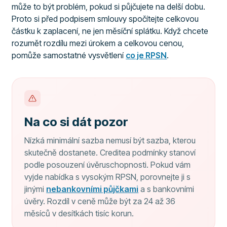
může to být problém, pokud si půjčujete na delší dobu.
Proto si před podpisem smlouvy spočítejte celkovou
částku k zaplacení, ne jen měsíční splátku. Když chcete
rozumět rozdílu mezi úrokem a celkovou cenou,
pomůže samostatné vysvětlení
co je RPSN
.
Na co si dát pozor
Nízká minimální sazba nemusí být sazba, kterou
skutečně dostanete. Creditea podmínky stanoví
podle posouzení úvěruschopnosti. Pokud vám
vyjde nabídka s vysokým RPSN, porovnejte ji s
jinými
nebankovními půjčkami
a s bankovními
úvěry. Rozdíl v ceně může být za 24 až 36
měsíců v desítkách tisíc korun.