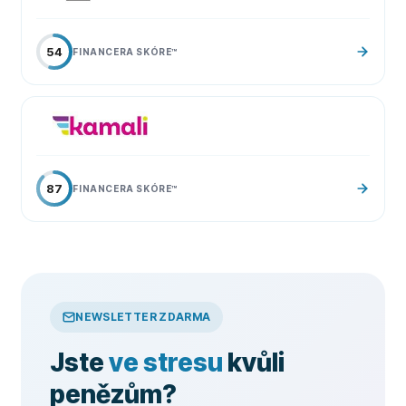
54
FINANCERA SKÓRE
™
87
FINANCERA SKÓRE
™
NEWSLETTER ZDARMA
Jste
ve stresu
kvůli
penězům?