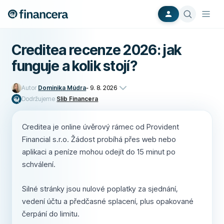
Creditea recenze 2026: jak
funguje a kolik stojí?
Autor
Dominika Múdra
-
9. 8. 2026
Dodržujeme
Slib Financera
Creditea je online úvěrový rámec od Provident
Financial s.r.o. Žádost probíhá přes web nebo
aplikaci a peníze mohou odejít do 15 minut po
schválení.
Silné stránky jsou nulové poplatky za sjednání,
vedení účtu a předčasné splacení, plus opakované
čerpání do limitu.