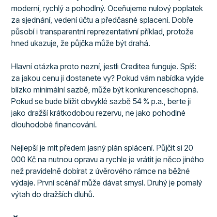
moderní, rychlý a pohodlný. Oceňujeme nulový poplatek
za sjednání, vedení účtu a předčasné splacení. Dobře
působí i transparentní reprezentativní příklad, protože
hned ukazuje, že půjčka může být drahá.
Hlavní otázka proto nezní, jestli Creditea funguje. Spíš:
za jakou cenu ji dostanete vy? Pokud vám nabídka vyjde
blízko minimální sazbě, může být konkurenceschopná.
Pokud se bude blížit obvyklé sazbě 54 % p.a., berte ji
jako dražší krátkodobou rezervu, ne jako pohodlné
dlouhodobé financování.
Nejlepší je mít předem jasný plán splácení. Půjčit si 20
000 Kč na nutnou opravu a rychle je vrátit je něco jiného
než pravidelně dobírat z úvěrového rámce na běžné
výdaje. První scénář může dávat smysl. Druhý je pomalý
výtah do dražších dluhů.