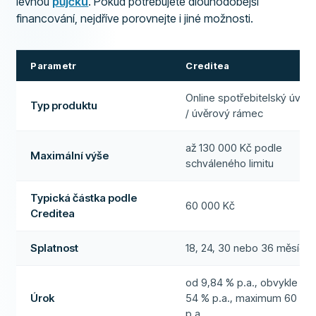
levnou
půjčku
. Pokud potřebujete dlouhodobější
financování, nejdříve porovnejte i jiné možnosti.
Parametr
Creditea
Online spotřebitelský úvěr
Typ produktu
/ úvěrový rámec
až 130 000 Kč podle
Maximální výše
schváleného limitu
Typická částka podle
60 000 Kč
Creditea
Splatnost
18, 24, 30 nebo 36 měsíců
od 9,84 % p.a., obvykle
Úrok
54 % p.a., maximum 60 %
p.a.