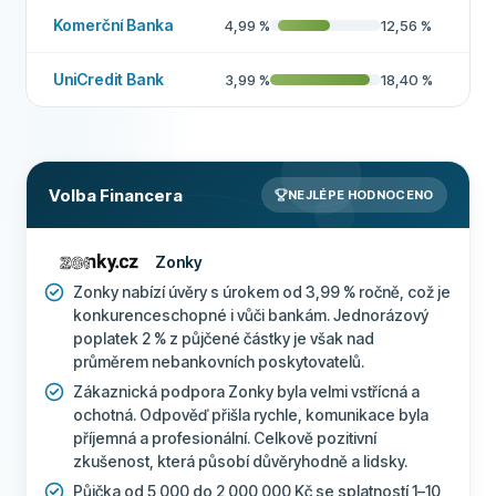
Komerční Banka
4,99
%
12,56
%
UniCredit Bank
3,99
%
18,40
%
Volba Financera
NEJLÉPE HODNOCENO
Zonky
Zonky nabízí úvěry s úrokem od 3,99 % ročně, což je
konkurenceschopné i vůči bankám. Jednorázový
poplatek 2 % z půjčené částky je však nad
průměrem nebankovních poskytovatelů.
Zákaznická podpora Zonky byla velmi vstřícná a
ochotná. Odpověď přišla rychle, komunikace byla
příjemná a profesionální. Celkově pozitivní
zkušenost, která působí důvěryhodně a lidsky.
Půjčka od 5 000 do 2 000 000 Kč se splatností 1–10