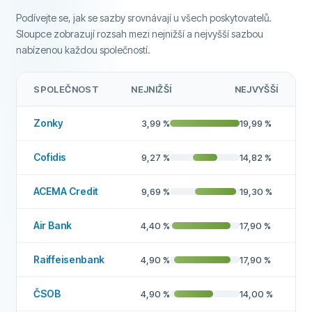
Podívejte se, jak se sazby srovnávají u všech poskytovatelů.
Peníze do 24 hodin
Ne
Sloupce zobrazují rozsah mezi nejnižší a nejvyšší sazbou
nabízenou každou společností.
Zprostředkovatel půjček
Ne
Bezúročná půjčka
Ne
SPOLEČNOST
NEJNIŽŠÍ
NEJVYŠŠÍ
DALŠÍ POLÍČKA
Zonky
3,99
%
19,99
%
Vysoká míra schválení
Ne
Cofidis
9,27
%
14,82
%
Doporučená společnost
Ne
ACEMA Credit
9,69
%
19,30
%
Více o této společnosti
Air Bank
4,40
%
17,90
%
Raiffeisenbank
4,90
%
17,90
%
ČSOB
4,90
%
14,00
%