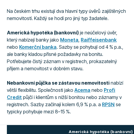
Na českém trhu existují dva hlavní typy úvěrů zajištěných
nemovitostí. Každý se hodí pro jiný typ žadatele.
Americká hypotéka (bankovní)
je neúčelový úvěr,
který nabízejí banky jako
Moneta
,
Raiffeisenbank
nebo
Komerční banka
. Sazby se pohybují od 4 % p.a.,
ale banky kladou přísné požadavky na bonitu.
Potřebujete čistý záznam v registrech, prokazatelný
příjem a nemovitost v dobrém stavu.
Nebankovní půjčka se zástavou nemovitosti
nabízí
větší flexibilitu. Společnosti jako
Acema
nebo
Profi
Credit
půjčí i klientům s nižší bonitou nebo záznamy v
registrech. Sazby začínají kolem 6,9 % p.a. a
RPSN
se
typicky pohybuje mezi 8–15 %.
Americká hypotéka (bankovní)