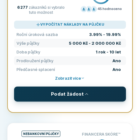
6 277
zákazníků si vybralo
45
hodnoceno
tuto možnost
CENÍK
100
VYPOČÍTAT NÁKLADY NA PŮJČKU
PODPORA
100
Roční úroková sazba
3.99% - 19.99%
PODMÍNKY
100
Výše půjčky
5 000 Kč - 2 000 000 Kč
ZKUŠENOSTI
96
Doba půjčky
1 rok - 10 let
Prodloužení půjčky
Ano
Předčasné splacení
Ano
Zobrazit více
Podat žádost
PODMÍNKY A POPLATKY
Výše půjčky
5 000 Kč - 2 000 000 Kč
Doba půjčky
1 rok - 10 let
NEBANKOVNÍ PŮJČKY
FINANCERA SKÓRE
™
Roční úroková sazba
3.99% - 19.99%