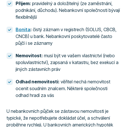
Příjem:
pravidelný a doložitelný (ze zaměstnání,
podnikání, důchodu). Nebankovní společnosti bývají
flexibilnější
Bonita
:
čistý záznam v registrech (SOLUS, CBCB,
CNCB) u bank. Nebankovní poskytovatelé často
půjčí i se záznamy
Nemovitost:
musí být ve vašem vlastnictví (nebo
spoluvlastnictví), zapsaná v katastru, bez exekucí a
jiných zástavních práv
Odhad nemovitosti:
věřitel nechá nemovitost
ocenit soudním znalcem. Některé společnosti
odhad hradí za vás
U nebankovních půjček se zástavou nemovitosti je
typické, že nepotřebujete dokládat účel, a schválení
proběhne rychleji. U bankovních amerických hypoték