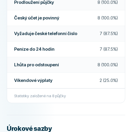
Prodloužení půjčky
8 (100.0%)
Bezúročná půjčka
Ne
Minimální příjem
0 Kč
DALŠÍ POLÍČKA
Český účet je povinný
Ano
Český účet je povinný
8 (100.0%)
Čas vyplácení
8 - 16:30
Vyžaduje české telefonní číslo
Ano
Vyžaduje české telefonní číslo
7 (87.5%)
Vysoká míra schválení
Ne
Vyžaduje české občanství
Ne
Doporučená společnost
Ano
Peníze do 24 hodin
7 (87.5%)
Elektronická identifikace
Ne
FUNKCE
Více o této společnosti
Lhůta pro odstoupení
8 (100.0%)
Možný spoludlužník
Ne
Víkendové výplaty
2 (25.0%)
Lhůta pro odstoupení
Ano
Statistiky založené na
8
půjčky
Půjčka bez registru
Ne
Víkendová výplata
Ne
Prodloužení půjčky
Ano
Úrokové sazby
Předčasné splacení
Ano