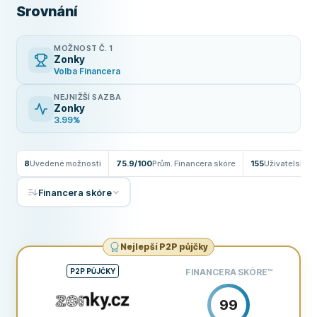
Srovnání
MOŽNOST Č. 1
Zonky
Volba Financera
NEJNIŽŠÍ SAZBA
Zonky
3.99%
8
Uvedené možnosti
75.9/100
Prům. Financera skóre
155
Uživatelské 
Financera skóre
Nejlepší P2P půjčky
P2P PŮJČKY
FINANCERA SKÓRE
™
99