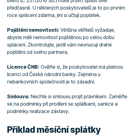
úvěru (č. 257/2016 Sb.) máte právo splatit úvěr
předčasně. U některých poskytovatelů je to po prvním
roce splácení zdarma, jiní si účtují poplatek.
Pojištění nemovitosti:
Většina věřitelů vyžaduje,
abyste měli nemovitost pojištěnou po celou dobu
splácení. Zkontrolujte, jestli vám nevnucují drahé
pojištění od svého partnera.
Licence ČNB:
Ověřte si, že poskytovatel má platnou
licenci od České národní banky. Zejména u
nebankovních společností je to zásadní.
Smlouva:
Nechte si smlouvu projít právníkem. Zaměřte
se na podmínky při prodlení se splátkami, sankce a
podmínky realizace zástavy.
Příklad měsíční splátky