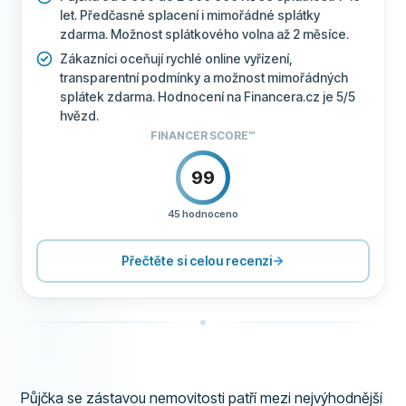
let. Předčasné splacení i mimořádné splátky
zdarma. Možnost splátkového volna až 2 měsíce.
Zákazníci oceňují rychlé online vyřízení,
transparentní podmínky a možnost mimořádných
splátek zdarma. Hodnocení na Financera.cz je 5/5
hvězd.
FINANCER SCORE™
99
45 hodnoceno
CENÍK
100
PODPORA
100
Přečtěte si celou recenzi
PODMÍNKY
100
ZKUŠENOST
96
Půjčka se zástavou nemovitosti patří mezi nejvýhodnější