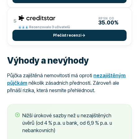
RPSN OD
5
35.00%
Recenzovalo 3 uživatelů
Přečíst recenzi
Výhody a nevýhody
Půjčka zajištěná nemovitostí má oproti
nezajištěným
půjčkám
několik zásadních předností. Zároveň ale
přináší rizika, která nesmíte přehlédnout.
Nižší úrokové sazby než u nezajištěných
úvěrů (od 4 % p.a. u bank, od 6,9 % p.a. u
nebankovních)