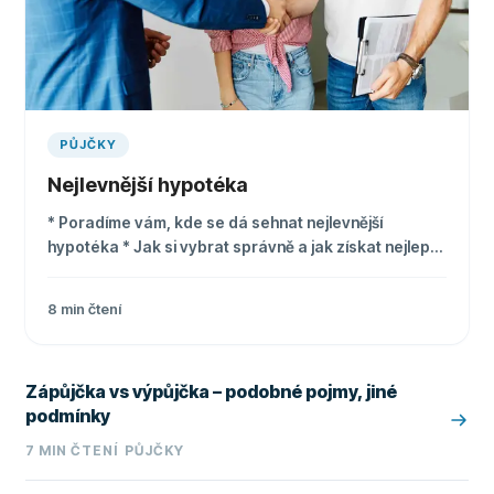
PŮJČKY
Nejlevnější hypotéka
* Poradíme vám, kde se dá sehnat nejlevnější
hypotéka * Jak si vybrat správně a jak získat nejlepší
úrokovou sazbu * Tipy a triky pro úspěšnou žádost o
hypotéku
8
min čtení
Zápůjčka vs výpůjčka – podobné pojmy, jiné
podmínky
7
MIN ČTENÍ
PŮJČKY