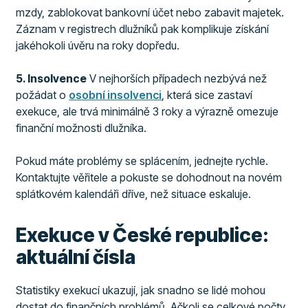
mzdy, zablokovat bankovní účet nebo zabavit majetek.
Záznam v registrech dlužníků pak komplikuje získání
jakéhokoli úvěru na roky dopředu.
5. Insolvence
V nejhorších případech nezbývá než
požádat o
osobní insolvenci
, která sice zastaví
exekuce, ale trvá minimálně 3 roky a výrazně omezuje
finanční možnosti dlužníka.
Pokud máte problémy se splácením, jednejte rychle.
Kontaktujte věřitele a pokuste se dohodnout na novém
splátkovém kalendáři dříve, než situace eskaluje.
Exekuce v České republice:
aktuální čísla
Statistiky exekucí ukazují, jak snadno se lidé mohou
dostat do finančních problémů. Ačkoli se celkové počty