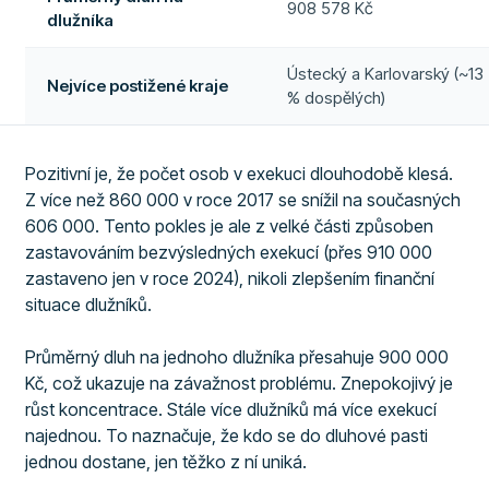
908 578 Kč
dlužníka
Ústecký a Karlovarský (~13
Nejvíce postižené kraje
% dospělých)
Pozitivní je, že počet osob v exekuci dlouhodobě klesá.
Z více než 860 000 v roce 2017 se snížil na současných
606 000. Tento pokles je ale z velké části způsoben
zastavováním bezvýsledných exekucí (přes 910 000
zastaveno jen v roce 2024), nikoli zlepšením finanční
situace dlužníků.
Průměrný dluh na jednoho dlužníka přesahuje 900 000
Kč, což ukazuje na závažnost problému. Znepokojivý je
růst koncentrace. Stále více dlužníků má více exekucí
najednou. To naznačuje, že kdo se do dluhové pasti
jednou dostane, jen těžko z ní uniká.