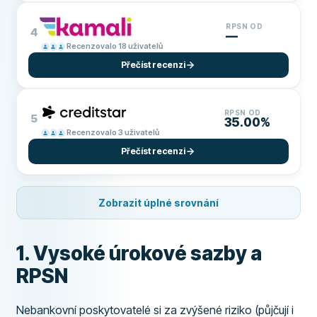
RPSN OD
4
—
Recenzovalo 18 uživatelů
Přečíst recenzi
RPSN OD
5
35.00%
Recenzovalo 3 uživatelů
Přečíst recenzi
Zobrazit úplné srovnání
1. Vysoké úrokové sazby a
RPSN
Nebankovní poskytovatelé si za zvýšené riziko (půjčují i