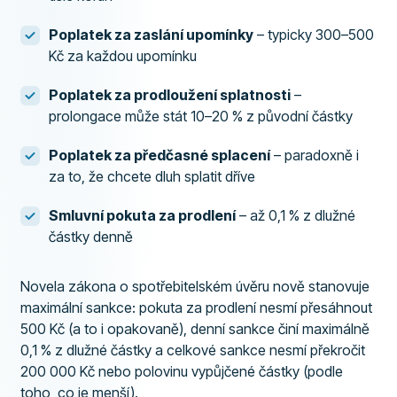
Poplatek za zaslání upomínky
– typicky 300–500
Kč za každou upomínku
Poplatek za prodloužení splatnosti
–
prolongace může stát 10–20 % z původní částky
Poplatek za předčasné splacení
– paradoxně i
za to, že chcete dluh splatit dříve
Smluvní pokuta za prodlení
– až 0,1 % z dlužné
částky denně
Novela zákona o spotřebitelském úvěru nově stanovuje
maximální sankce: pokuta za prodlení nesmí přesáhnout
500 Kč (a to i opakovaně), denní sankce činí maximálně
0,1 % z dlužné částky a celkové sankce nesmí překročit
200 000 Kč nebo polovinu vypůjčené částky (podle
toho, co je menší).