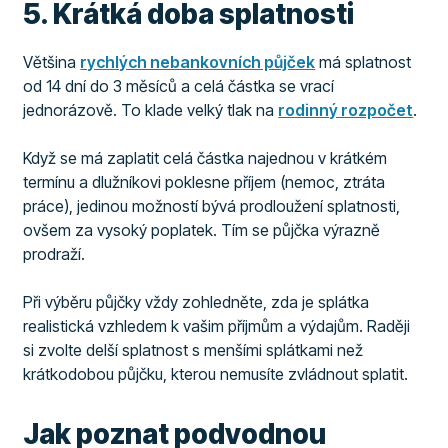
5. Krátká doba splatnosti
Většina
rychlých nebankovních půjček
má splatnost
od 14 dní do 3 měsíců a celá částka se vrací
jednorázově. To klade velký tlak na
rodinný rozpočet
.
Když se má zaplatit celá částka najednou v krátkém
termínu a dlužníkovi poklesne příjem (nemoc, ztráta
práce), jedinou možností bývá prodloužení splatnosti,
ovšem za vysoký poplatek. Tím se půjčka výrazně
prodraží.
Při výběru půjčky vždy zohledněte, zda je splátka
realistická vzhledem k vašim příjmům a výdajům. Raději
si zvolte delší splatnost s menšími splátkami než
krátkodobou půjčku, kterou nemusíte zvládnout splatit.
Jak poznat podvodnou