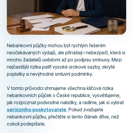
Nebankovní půjčky mohou být rychlým řešením
neočekávaných výdajů, ale přinášejí i nebezpečí, která si
mnoho žadatelů uvědomí až po podpisu smlouvy. Mezi
nejčastější rizika patří vysoké úrokové sazby, skryté
poplatky a nevýhodné smluvní podmínky.
V tomto průvodci shrnujeme všechna klíčová rizika
nebankovních půjček v České republice, vysvětlujeme,
jak rozpoznat podvodné nabídky, a radíme, jak si vybrat
seriózního poskytovatele
. Pokud zvažujete
nebankovní půjčku, přečtěte si tento článek dříve, než
cokoli podepíšete.