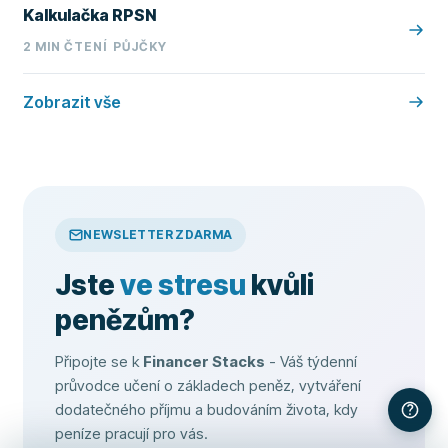
Kalkulačka RPSN
2
MIN ČTENÍ
PŮJČKY
Zobrazit vše
NEWSLETTER ZDARMA
Jste
ve stresu
kvůli
penězům?
Připojte se k
Financer Stacks
- Váš týdenní
průvodce učení o základech peněz, vytváření
dodatečného příjmu a budováním života, kdy
peníze pracují pro vás.