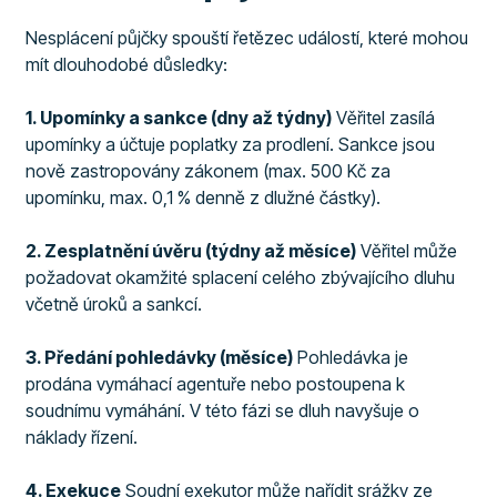
Nesplácení půjčky spouští řetězec událostí, které mohou
mít dlouhodobé důsledky:
1. Upomínky a sankce (dny až týdny)
Věřitel zasílá
upomínky a účtuje poplatky za prodlení. Sankce jsou
nově zastropovány zákonem (max. 500 Kč za
upomínku, max. 0,1 % denně z dlužné částky).
2. Zesplatnění úvěru (týdny až měsíce)
Věřitel může
požadovat okamžité splacení celého zbývajícího dluhu
včetně úroků a sankcí.
3. Předání pohledávky (měsíce)
Pohledávka je
prodána vymáhací agentuře nebo postoupena k
soudnímu vymáhání. V této fázi se dluh navyšuje o
náklady řízení.
4. Exekuce
Soudní exekutor může nařídit srážky ze