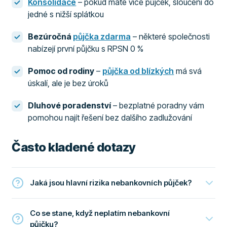
Konsolidace
– pokud máte více půjček, sloučení do
jedné s nižší splátkou
Bezúročná
půjčka zdarma
– některé společnosti
nabízejí první půjčku s RPSN 0 %
Pomoc od rodiny
–
půjčka od blízkých
má svá
úskalí, ale je bez úroků
Dluhové poradenství
– bezplatné poradny vám
pomohou najít řešení bez dalšího zadlužování
Často kladené dotazy
Jaká jsou hlavní rizika nebankovních půjček?
Co se stane, když neplatím nebankovní
půjčku?