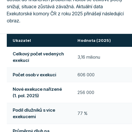
snižují, situace zůstává závažná. Aktuální data
Exekutorské komory ČR z roku 2025 přinášejí následující
obraz.
Ukazatel
Hodnota (2025)
Celkový počet vedených
3,16 milionu
exekucí
Počet osob v exekuci
606 000
Nové exekuce nařízené
256 000
(1. pol. 2025)
Podíl dlužníků s více
77 %
exekucemi
Průměrný dluh na