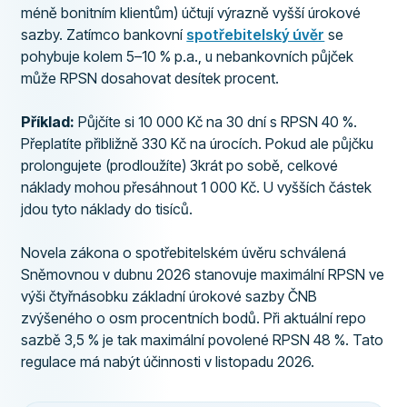
méně bonitním klientům) účtují výrazně vyšší úrokové
sazby. Zatímco bankovní
spotřebitelský úvěr
se
pohybuje kolem 5–10 % p.a., u nebankovních půjček
může RPSN dosahovat desítek procent.
Příklad:
Půjčíte si 10 000 Kč na 30 dní s RPSN 40 %.
Přeplatíte přibližně 330 Kč na úrocích. Pokud ale půjčku
prolongujete (prodloužíte) 3krát po sobě, celkové
náklady mohou přesáhnout 1 000 Kč. U vyšších částek
jdou tyto náklady do tisíců.
Novela zákona o spotřebitelském úvěru schválená
Sněmovnou v dubnu 2026 stanovuje maximální RPSN ve
výši čtyřnásobku základní úrokové sazby ČNB
zvýšeného o osm procentních bodů. Při aktuální repo
sazbě 3,5 % je tak maximální povolené RPSN 48 %. Tato
regulace má nabýt účinnosti v listopadu 2026.