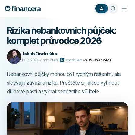
Rizika nebankovních půjček:
komplet průvodce 2026
Jakub Ondruška
13. 7. 2026
7
min čtení
Dodržujeme
Slib Financera
Nebankovní půjčky mohou být rychlým řešením, ale
skrývají i závažná rizika. Přečtěte si, jak se vyhnout
dluhové pasti a vybrat seriózního věřitele.