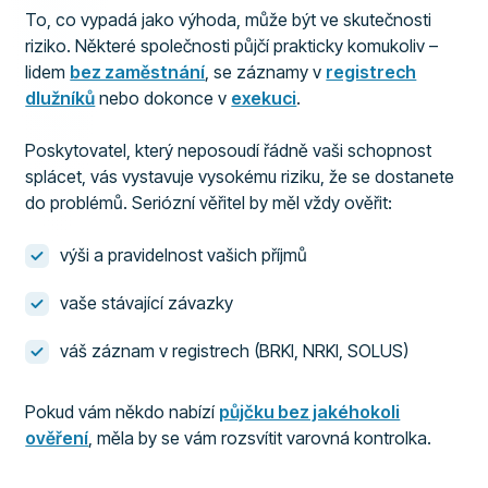
To, co vypadá jako výhoda, může být ve skutečnosti
riziko. Některé společnosti půjčí prakticky komukoliv –
lidem
bez zaměstnání
, se záznamy v
registrech
dlužníků
nebo dokonce v
exekuci
.
Poskytovatel, který neposoudí řádně vaši schopnost
splácet, vás vystavuje vysokému riziku, že se dostanete
do problémů. Seriózní věřitel by měl vždy ověřit:
výši a pravidelnost vašich příjmů
vaše stávající závazky
váš záznam v registrech (BRKI, NRKI, SOLUS)
Pokud vám někdo nabízí
půjčku bez jakéhokoli
ověření
, měla by se vám rozsvítit varovná kontrolka.