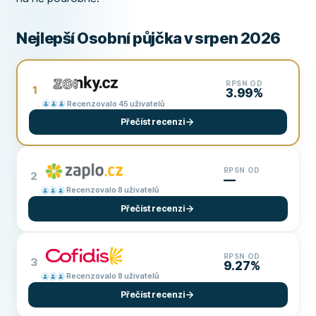
Nejlepší Osobní půjčka v srpen 2026
RPSN OD
1
3.99%
Recenzovalo 45 uživatelů
Přečíst recenzi
RPSN OD
2
—
Recenzovalo 8 uživatelů
Přečíst recenzi
RPSN OD
3
9.27%
Recenzovalo 8 uživatelů
Přečíst recenzi