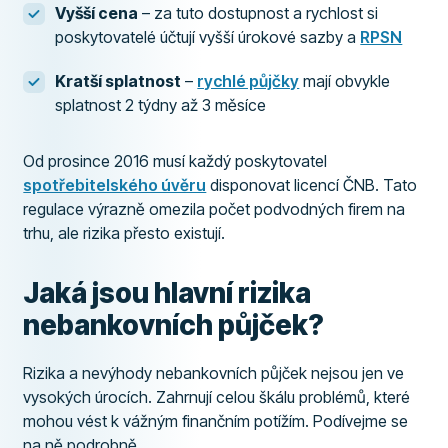
Vyšší cena
– za tuto dostupnost a rychlost si
poskytovatelé účtují vyšší úrokové sazby a
RPSN
Kratší splatnost
–
rychlé půjčky
mají obvykle
splatnost 2 týdny až 3 měsíce
Od prosince 2016 musí každý poskytovatel
spotřebitelského úvěru
disponovat licencí ČNB. Tato
regulace výrazně omezila počet podvodných firem na
trhu, ale rizika přesto existují.
Jaká jsou hlavní rizika
nebankovních půjček?
Rizika a nevýhody nebankovních půjček nejsou jen ve
vysokých úrocích. Zahrnují celou škálu problémů, které
mohou vést k vážným finančním potížím. Podívejme se
na ně podrobně.