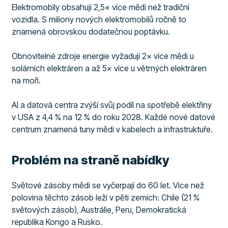
Elektromobily obsahují 2,5× více mědi než tradiční
vozidla. S miliony nových elektromobilů ročně to
znamená obrovskou dodatečnou poptávku.
Obnovitelné zdroje energie vyžadují 2× více mědi u
solárních elektráren a až 5× více u větrných elektráren
na moři.
AI a datová centra zvýší svůj podíl na spotřebě elektřiny
v USA z 4,4 % na 12 % do roku 2028. Každé nové datové
centrum znamená tuny mědi v kabelech a infrastruktuře.
Problém na straně nabídky
Světové zásoby mědi se vyčerpají do 60 let. Více než
polovina těchto zásob leží v pěti zemích: Chile (21 %
světových zásob), Austrálie, Peru, Demokratická
republika Kongo a Rusko.