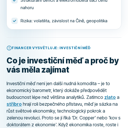
Strukturální deficit a elektromobilita tlačí cenu
nahoru
Rizika: volatilita, závislost na Číně, geopolitika
FINANCER VYSVĚTLUJE: INVESTIČNÍ MĚĎ
Co je investiční měď a proč by
vás měla zajímat
Investiční měď není jen další nudná komodita – je to
ekonomický barometr, který dokáže předpovědět
budoucnost lépe než většina analytiků. Zatímco
zlato
a
stříbro
hrají roli bezpečného přístavu, měď je sázka na
růst světové ekonomiky, technologický pokrok a
zelenou revoluci. Proto se jí říká 'Dr. Copper' nebo 'kov s
doktorátem z ekonomie'. Když ekonomika roste, roste i