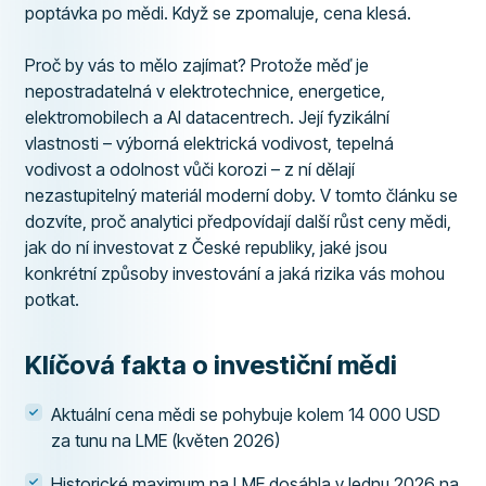
poptávka po mědi. Když se zpomaluje, cena klesá.
Proč by vás to mělo zajímat? Protože měď je
nepostradatelná v elektrotechnice, energetice,
elektromobilech a AI datacentrech. Její fyzikální
vlastnosti – výborná elektrická vodivost, tepelná
vodivost a odolnost vůči korozi – z ní dělají
nezastupitelný materiál moderní doby. V tomto článku se
dozvíte, proč analytici předpovídají další růst ceny mědi,
jak do ní investovat z České republiky, jaké jsou
konkrétní způsoby investování a jaká rizika vás mohou
potkat.
Klíčová fakta o investiční mědi
Aktuální cena mědi se pohybuje kolem 14 000 USD
za tunu na LME (květen 2026)
Historické maximum na LME dosáhla v lednu 2026 na