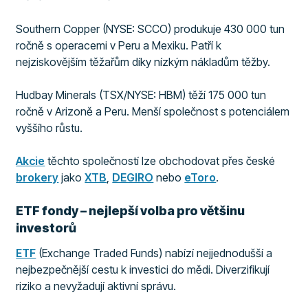
Southern Copper (NYSE: SCCO) produkuje 430 000 tun
ročně s operacemi v Peru a Mexiku. Patří k
nejziskovějším těžařům díky nízkým nákladům těžby.
Hudbay Minerals (TSX/NYSE: HBM) těží 175 000 tun
ročně v Arizoně a Peru. Menší společnost s potenciálem
vyššího růstu.
Akcie
těchto společností lze obchodovat přes české
brokery
jako
XTB
,
DEGIRO
nebo
eToro
.
ETF fondy – nejlepší volba pro většinu
investorů
ETF
(Exchange Traded Funds) nabízí nejjednodušší a
nejbezpečnější cestu k investici do mědi. Diverzifikují
riziko a nevyžadují aktivní správu.