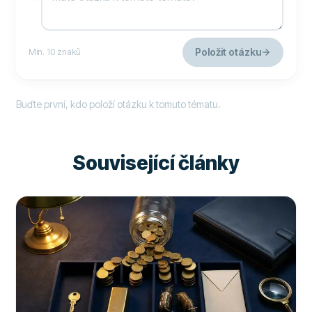
Položit otázku
Min. 10 znaků
Buďte první, kdo položí otázku k tomuto tématu.
Související články