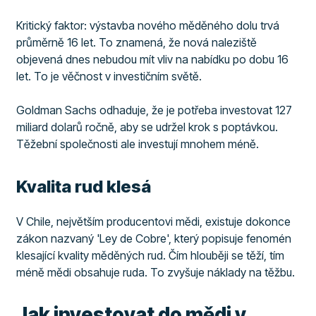
Kritický faktor: výstavba nového měděného dolu trvá
průměrně 16 let. To znamená, že nová naleziště
objevená dnes nebudou mít vliv na nabídku po dobu 16
let. To je věčnost v investičním světě.
Goldman Sachs odhaduje, že je potřeba investovat 127
miliard dolarů ročně, aby se udržel krok s poptávkou.
Těžební společnosti ale investují mnohem méně.
Kvalita rud klesá
V Chile, největším producentovi mědi, existuje dokonce
zákon nazvaný 'Ley de Cobre', který popisuje fenomén
klesající kvality měděných rud. Čím hlouběji se těží, tím
méně mědi obsahuje ruda. To zvyšuje náklady na těžbu.
Jak investovat do mědi v