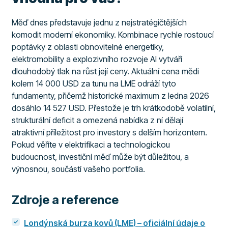
Měď dnes představuje jednu z nejstratégičtějších
komodit moderní ekonomiky. Kombinace rychle rostoucí
poptávky z oblasti obnovitelné energetiky,
elektromobility a explozivního rozvoje AI vytváří
dlouhodobý tlak na růst její ceny. Aktuální cena mědi
kolem 14 000 USD za tunu na LME odráží tyto
fundamenty, přičemž historické maximum z ledna 2026
dosáhlo 14 527 USD. Přestože je trh krátkodobě volatilní,
strukturální deficit a omezená nabídka z ní dělají
atraktivní příležitost pro investory s delším horizontem.
Pokud věříte v elektrifikaci a technologickou
budoucnost, investiční měď může být důležitou, a
výnosnou, součástí vašeho portfolia.
Zdroje a reference
Londýnská burza kovů (LME) – oficiální údaje o