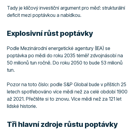
Tady je klíčový investiční argument pro měď: strukturální
deficit mezi poptávkou a nabídkou.
Explosivní růst poptávky
Podle Mezinárodní energetické agentury (IEA) se
poptávka po mědi do roku 2035 téměř zdvojnásobí na
50 milionů tun ročně. Do roku 2050 to bude 53 milionů
tun.
Pozor na toto číslo: podle S&P Global bude v příštích 25
letech spotřebováno více mědi než za celé období 1900
až 2021. Přečtěte si to znovu. Více mědi než za 121 let
lidské historie.
Tři hlavní zdroje růstu poptávky