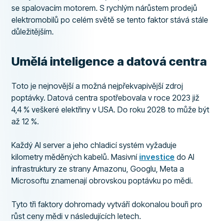
se spalovacím motorem. S rychlým nárůstem prodejů
elektromobilů po celém světě se tento faktor stává stále
důležitějším.
Umělá inteligence a datová centra
Toto je nejnovější a možná nejpřekvapivější zdroj
poptávky. Datová centra spotřebovala v roce 2023 již
4,4 % veškeré elektřiny v USA. Do roku 2028 to může být
až 12 %.
Každý AI server a jeho chladicí systém vyžaduje
kilometry měděných kabelů. Masivní
investice
do AI
infrastruktury ze strany Amazonu, Googlu, Meta a
Microsoftu znamenají obrovskou poptávku po mědi.
Tyto tři faktory dohromady vytváří dokonalou bouři pro
růst ceny mědi v následujících letech.