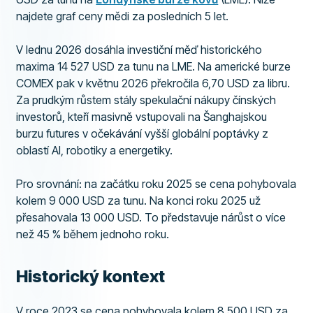
najdete graf ceny mědi za posledních 5 let.
V lednu 2026 dosáhla investiční měď historického
maxima 14 527 USD za tunu na LME. Na americké burze
COMEX pak v květnu 2026 překročila 6,70 USD za libru.
Za prudkým růstem stály spekulační nákupy čínských
investorů, kteří masivně vstupovali na Šanghajskou
burzu futures v očekávání vyšší globální poptávky z
oblastí AI, robotiky a energetiky.
Pro srovnání: na začátku roku 2025 se cena pohybovala
kolem 9 000 USD za tunu. Na konci roku 2025 už
přesahovala 13 000 USD. To představuje nárůst o více
než 45 % během jednoho roku.
Historický kontext
V roce 2023 se cena pohybovala kolem 8 500 USD za