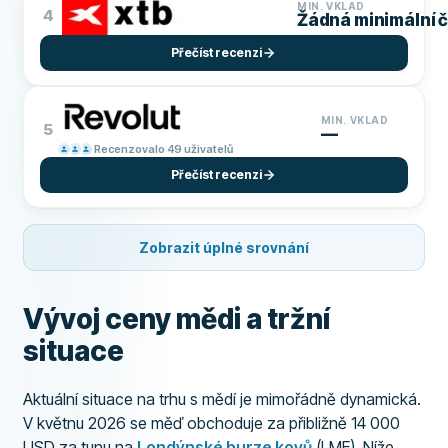
MIN. VKLAD
4
Žádná minimální 
Přečíst recenzi
MIN. VKLAD
5
—
Recenzovalo 49 uživatelů
Přečíst recenzi
Zobrazit úplné srovnání
Vývoj ceny mědi a tržní
situace
Aktuální situace na trhu s mědí je mimořádně dynamická.
V květnu 2026 se měď obchoduje za přibližně 14 000
USD za tunu na
Londýnské burze kovů
(LME). Níže