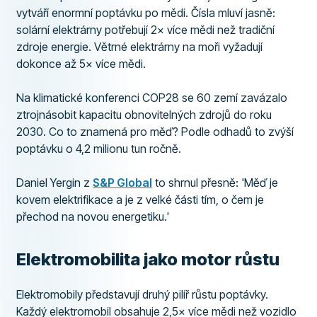
vytváří enormní poptávku po mědi. Čísla mluví jasně:
solární elektrárny potřebují 2× více mědi než tradiční
zdroje energie. Větrné elektrárny na moři vyžadují
dokonce až 5× více mědi.
Na klimatické konferenci COP28 se 60 zemí zavázalo
ztrojnásobit kapacitu obnovitelných zdrojů do roku
2030. Co to znamená pro měď? Podle odhadů to zvýší
poptávku o 4,2 milionu tun ročně.
Daniel Yergin z
S&P Global
to shrnul přesně: 'Měď je
kovem elektrifikace a je z velké části tím, o čem je
přechod na novou energetiku.'
Elektromobilita jako motor růstu
Elektromobily představují druhý pilíř růstu poptávky.
Každý elektromobil obsahuje 2,5× více mědi než vozidlo