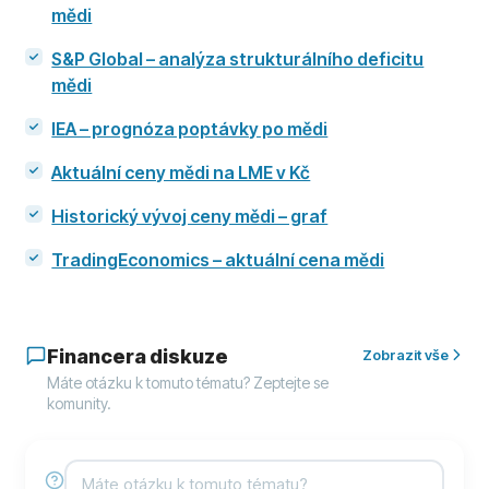
mědi
S&P Global – analýza strukturálního deficitu
mědi
IEA – prognóza poptávky po mědi
Aktuální ceny mědi na LME v Kč
Historický vývoj ceny mědi – graf
TradingEconomics – aktuální cena mědi
Financera diskuze
Zobrazit vše
Máte otázku k tomuto tématu? Zeptejte se
komunity.