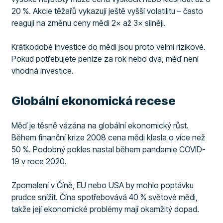
20 %. Akcie těžařů vykazují ještě vyšší volatilitu – často
reagují na změnu ceny mědi 2× až 3× silněji.
Krátkodobé investice do mědi jsou proto velmi rizikové.
Pokud potřebujete peníze za rok nebo dva, měď není
vhodná investice.
Globální ekonomická recese
Měď je těsně vázána na globální ekonomický růst.
Během finanční krize 2008 cena mědi klesla o více než
50 %. Podobný pokles nastal během pandemie COVID-
19 v roce 2020.
Zpomalení v Číně, EU nebo USA by mohlo poptávku
prudce snížit. Čína spotřebovává 40 % světové mědi,
takže její ekonomické problémy mají okamžitý dopad.