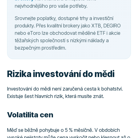
nejvhodnějšího pro vaše potřeby.
Srovnejte poplatky, dostupné trhy a investiční
produkty. Přes kvalitní brokery jako XTB, DEGIRO
nebo eToro lze obchodovat měděné ETF i akcie
těžařských společností s nízkými náklady a
bezpečným prostředím.
Rizika investování do mědi
Investování do mědi není zaručená cesta k bohatství.
Existuje šest hlavních rizik, která musíte znát.
Volatilita cen
Měď se běžně pohybuje o 5 % měsíčně. V obdobích
vysoké nejistoty může cena vyskočit nebo klesnout až o