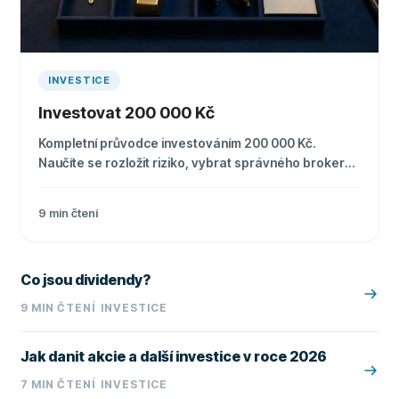
INVESTICE
Investovat 200 000 Kč
Kompletní průvodce investováním 200 000 Kč.
Naučíte se rozložit riziko, vybrat správného brokera,
vyhnout se častým chybám a sestavit efektivní
portfolio krok za krokem.
9
min čtení
Co jsou dividendy?
9
MIN ČTENÍ
INVESTICE
Jak danit akcie a další investice v roce 2026
7
MIN ČTENÍ
INVESTICE