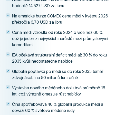
hodnotě 14 527 USD za tunu
Na americké burze COMEX cena mědi v květnu 2026
překročila 6,70 USD za libru
Cena mědi vzrostla od roku 2024 o více než 60 %,
což je jeden z nejvyšších nárůstů mezi průmyslovými
komoditami
IEA očekává strukturální deficit mědi až 30 % do roku
2035 kvůli nedostatečné nabídce
Globální poptávka po mědi se do roku 2035 téměř
zdvojnásobí na 50 milionů tun ročně
Výstavba nového měděného dolu trvá průměrně 16
let, což výrazně omezuje růst nabídky
Čína spotřebovává 40 % globální produkce mědi a
dováží 60 % světové měděné rudy