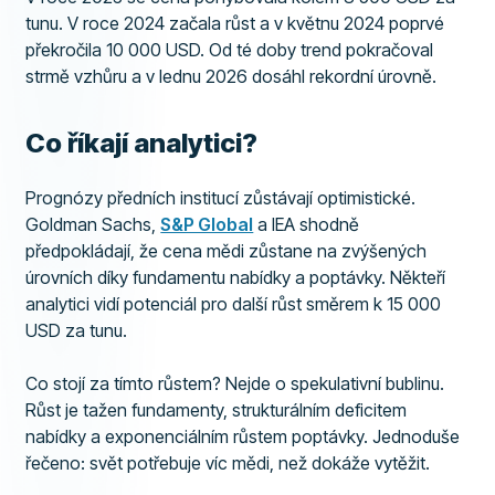
tunu. V roce 2024 začala růst a v květnu 2024 poprvé
překročila 10 000 USD. Od té doby trend pokračoval
strmě vzhůru a v lednu 2026 dosáhl rekordní úrovně.
Co říkají analytici?
Prognózy předních institucí zůstávají optimistické.
Goldman Sachs,
S&P Global
a IEA shodně
předpokládají, že cena mědi zůstane na zvýšených
úrovních díky fundamentu nabídky a poptávky. Někteří
analytici vidí potenciál pro další růst směrem k 15 000
USD za tunu.
Co stojí za tímto růstem? Nejde o spekulativní bublinu.
Růst je tažen fundamenty, strukturálním deficitem
nabídky a exponenciálním růstem poptávky. Jednoduše
řečeno: svět potřebuje víc mědi, než dokáže vytěžit.