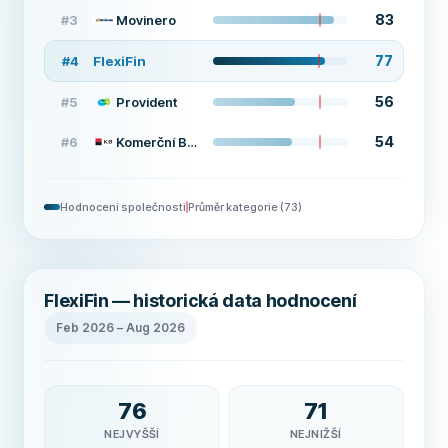
83
#
3
Movinero
77
#
4
FlexiFin
56
#
5
Provident
54
#
6
Komerční Banka
Hodnocení společnosti
Průměr kategorie
(
73
)
FlexiFin — historická data hodnocení
Feb 2026
–
Aug 2026
76
71
NEJVYŠŠÍ
NEJNIŽŠÍ