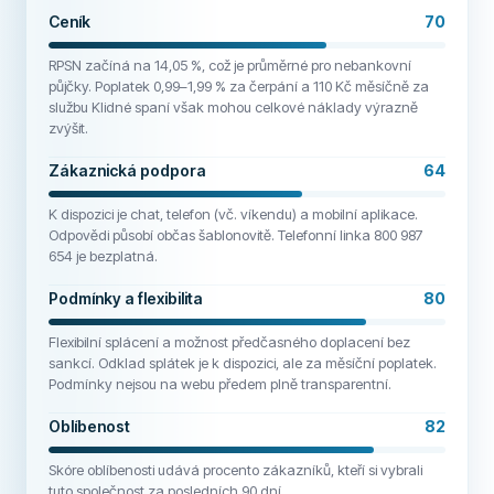
Ceník
70
RPSN začíná na 14,05 %, což je průměrné pro nebankovní
půjčky. Poplatek 0,99–1,99 % za čerpání a 110 Kč měsíčně za
službu Klidné spaní však mohou celkové náklady výrazně
zvýšit.
Zákaznická podpora
64
K dispozici je chat, telefon (vč. víkendu) a mobilní aplikace.
Odpovědi působí občas šablonovitě. Telefonní linka 800 987
654 je bezplatná.
Podmínky a flexibilita
80
Flexibilní splácení a možnost předčasného doplacení bez
sankcí. Odklad splátek je k dispozici, ale za měsíční poplatek.
Podmínky nejsou na webu předem plně transparentní.
Oblíbenost
82
Skóre oblíbenosti udává procento zákazníků, kteří si vybrali
tuto společnost za posledních 90 dní.