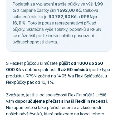
Poplatek za vyplacení tranše půjčky ve výši
1,99
%
z čerpané částky činí
1 592,00 Kč
. Celková
splacená částka je
90 782,90 Kč
a
RPSN je
16,11 %
. Toto je pouze reprezentativní příklad
půjčky. Skutečná výše splátky, poplatků a RPSN
se může lišit podle individuálního posouzení
úvěruschopnosti klienta.
S FlexiFin půjčkou si můžete
půjčit od 1 000 do 250
000 Kč
s dobou splatnosti
6 až 60 měsíců
(podle typu
produktu). RPSN začíná na 14,05 % u Flexi Splátkáče, u
Flexipůjčky pak od 16,11 %.
Zvažujete, jestli si od společnosti FlexiFin půjčit? Určitě
vám
doporučujeme přečíst si naši FlexiFin recenzi.
Nezapomeňte si také přečíst recenze a zkušenosti
našich návštěvníků, které naleznete na konci tohoto