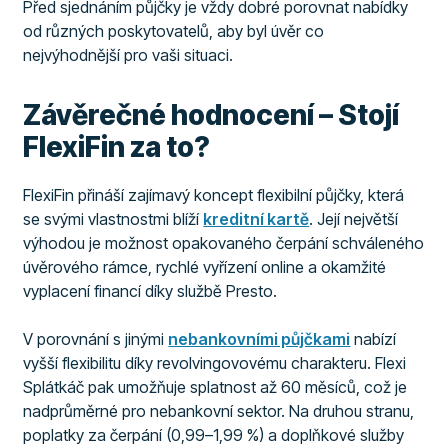
Před sjednáním půjčky je vždy dobré porovnat nabídky
od různých poskytovatelů, aby byl úvěr co
nejvýhodnější pro vaši situaci.
Závěrečné hodnocení – Stojí
FlexiFin za to?
FlexiFin přináší zajímavý koncept flexibilní půjčky, která
se svými vlastnostmi blíží
kreditní kartě
. Její největší
výhodou je možnost opakovaného čerpání schváleného
úvěrového rámce, rychlé vyřízení online a okamžité
vyplacení financí díky službě Presto.
V porovnání s jinými
nebankovními půjčkami
nabízí
vyšší flexibilitu díky revolvingovovému charakteru. Flexi
Splátkáč pak umožňuje splatnost až 60 měsíců, což je
nadprůměrné pro nebankovní sektor. Na druhou stranu,
poplatky za čerpání (0,99–1,99 %) a doplňkové služby