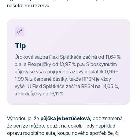
našetřenou rezervu.
Tip
Úroková sazba Flexi Splátkáče začíná od 11,64 %
p.a. a Flexipůjčky od 13,97 % p.a. S poskytnutím
půjčky se však pojí jednorázový poplatek 0,99–
1,99 % z čerpané částky, takže RPSN je vždy
vyšší. U Flexi Splátkáče začíná RPSN na 14,05 %,
u Flexipůjčky na 16,11 %.
Výhodou je, že
půjčka je bezúčelová,
což znamená,
že peníze můžete použít na cokoli. Tedy například
opravu rozbitého auta, koupu nového spotřebiče, či