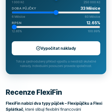
1 000 Kč
250 000 Kč
33
Měsíce
DOBA PŮJČKY
6
Měsíce
60
Měsíce
12.65
%
RPSN
12.65
%
100.99
%
Vypočítat náklady
Toto je zjednodušený příklad výpočtu a neodráží skutečné
náklady. Individuální posouzení provede společnost.
Recenze FlexiFin
FlexiFin nabízí dva typy půjček – Flexipůjčku a Flexi
Splátkač
, které slibují flexibilní financování