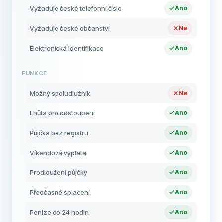
Vyžaduje české telefonní číslo
Ano
Vyžaduje české občanství
Ne
Elektronická identifikace
Ano
FUNKCE
Možný spoludlužník
Ne
Lhůta pro odstoupení
Ano
Půjčka bez registru
Ano
Víkendová výplata
Ano
Prodloužení půjčky
Ano
Předčasné splacení
Ano
Peníze do 24 hodin
Ano