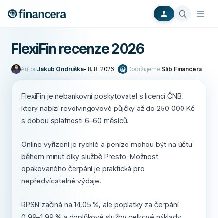
FlexiFin recenze 2026
Autor
Jakub Ondruška
-
8. 8. 2026
Dodržujeme
Slib Financera
FlexiFin je nebankovní poskytovatel s licencí ČNB,
který nabízí revolvingovové půjčky až do 250 000 Kč
s dobou splatnosti 6–60 měsíců.
Online vyřízení je rychlé a peníze mohou být na účtu
během minut díky službě Presto. Možnost
opakovaného čerpání je praktická pro
nepředvídatelné výdaje.
RPSN začíná na 14,05 %, ale poplatky za čerpání
0,99–1,99 % a doplňkové služby celkové náklady