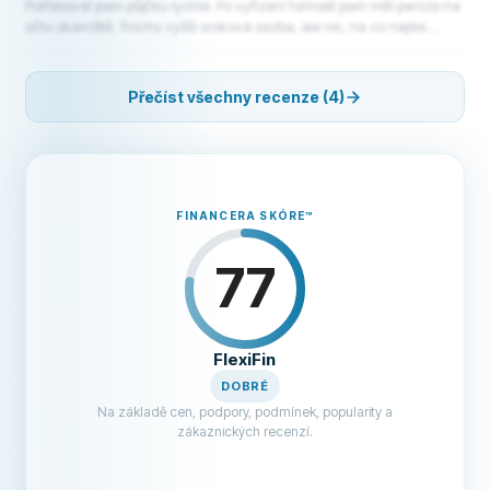
Potřeboval jsem půjčku rychle. Po vyřízení formalit jsem měl peníze na
účtu okamžitě. Trochu vyšší úroková sazba, ale nic, na co nejste
připraveni, pokud víte, do čeho jdete.
Přečíst všechny recenze (4)
FINANCERA SKÓRE
™
77
FlexiFin
DOBRÉ
Na základě cen, podpory, podmínek, popularity a
zákaznických recenzí.