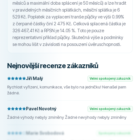
měsíců a maximální doba splácení je 50 měsíců) a lze hradit
v pravidelných měsíčních splátkách, měsíční splátka je 6
529 Kč. Poplatek za vyplacení tranše půjčky ve výši 0.99%
z čerpané částky činí 2 475 Kč. Celková splacená částka je
326 467,41 Kč a RPSN je 14.05 %. Toto je pouze
reprezentativní příklad půjčky. Skutečná výše a podmínky
se mohou lišit v závislosti na posouzení úvěruschopnosti.
Nejnovější recenze zákazníků
Jiří Malý
Velmi spokojený zákazník
Rychlost vyřízení, komunikace, vše bylo na jedničku! Nenašel jsem
žádné.
Pavel Novotný
Velmi spokojený zákazník
Žádné výhody nebyly zmíněny Žádné nevýhody nebyly zmíněny
Marie Svobodová
Spokojený zákazník