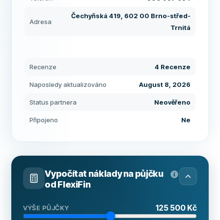
Čechyňská 419, 602 00 Brno-střed-
Adresa
Trnitá
Recenze
4 Recenze
Naposledy aktualizováno
August 8, 2026
Status partnera
Neověřeno
Připojeno
Ne
Vypočítat náklady na půjčku
od
FlexiFin
125 500 Kč
VÝŠE PŮJČKY