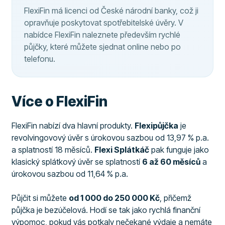
FlexiFin má licenci od České národní banky, což ji
opravňuje poskytovat spotřebitelské úvěry. V
nabídce FlexiFin naleznete především rychlé
půjčky, které můžete sjednat online nebo po
telefonu.
Více o FlexiFin
FlexiFin nabízí dva hlavní produkty.
Flexipůjčka
je
revolvingovový úvěr s úrokovou sazbou od 13,97 % p.a.
a splatností 18 měsíců.
Flexi Splátkáč
pak funguje jako
klasický splátkový úvěr se splatností
6 až 60 měsíců
a
úrokovou sazbou od 11,64 % p.a.
Půjčit si můžete
od 1 000 do 250 000 Kč
, přičemž
půjčka je bezúčelová. Hodí se tak jako rychlá finanční
výpomoc, pokud vás potkaly nečekané výdaje a nemáte