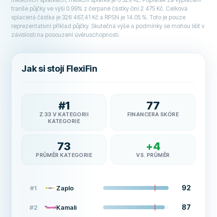
tranše půjčky ve výši 0.99% z čerpané částky činí 2 475 Kč. Celková
splacená částka je 326 467,41 Kč a RPSN je 14.05 %. Toto je pouze
reprezentativní příklad půjčky. Skutečná výše a podmínky se mohou lišit v
závislosti na posouzení úvěruschopnosti.
Jak si stojí FlexiFin
#
1
77
Z 33 V KATEGORII
FINANCERA SKÓRE
KATEGORIE
73
+
4
PRŮMĚR KATEGORIE
VS. PRŮMĚR
92
#
1
Zaplo
87
#
2
Kamali