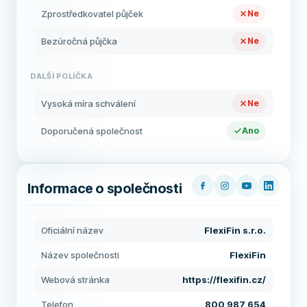
Zprostředkovatel půjček
Ne
Bezúročná půjčka
Ne
DALŠÍ POLÍČKA
Vysoká míra schválení
Ne
Doporučená společnost
Ano
Informace o společnosti
Oficiální název
FlexiFin s.r.o.
Název společnosti
FlexiFin
Webová stránka
https://flexifin.cz/
Telefon
800 987 654