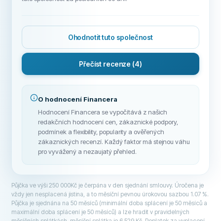
Ohodnotit tuto společnost
Přečíst recenze
(4)
O hodnocení Financera
Hodnocení Financera se vypočítává z našich
redakčních hodnocení cen, zákaznické podpory,
podmínek a flexibility, popularity a ověřených
zákaznických recenzí. Každý faktor má stejnou váhu
pro vyvážený a nezaujatý přehled.
Půjčka ve výši 250 000Kč je čerpána v den sjednání smlouvy. Úročena je
vždy jen nesplacená jistina, a to měsíční pevnou úrokovou sazbou 1.07 %.
Půjčka je sjednána na 50 měsíců (minimální doba splácení je 50 měsíců a
maximální doba splácení je 50 měsíců) a lze hradit v pravidelných
měsíčních splátkách, měsíční splátka je 6 529 Kč. Poplatek za vyplacení