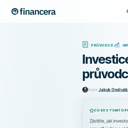
PRŮVODCE
IN
Investic
průvodc
Autor
Jakub Ondruš
CO SE V TOMTO P
Zjistěte, jak inve