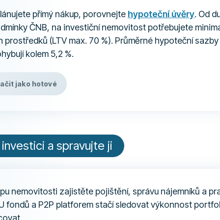
lánujete přímý nákup, porovnejte
hypoteční úvěry
. Od d
dmínky ČNB, na investiční nemovitost potřebujete minim
ch prostředků (LTV max. 70 %). Průměrné hypoteční sazby
hybují kolem 5,2 %.
ačit jako hotové
 investici a spravujte ji
u nemovitosti zajistěte pojištění, správu nájemníků a pr
U fondů a P2P platforem stačí sledovat výkonnost portfol
covat.