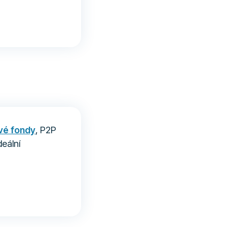
vé fondy
, P2P
eální