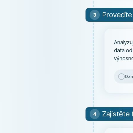
Proveďte
Analyzuj
data od
výnosno
Ozn
Zajistěte 