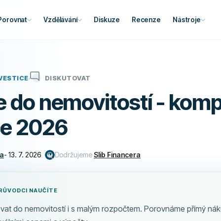
Porovnat
Vzdělávání
Diskuze
Recenze
Nástroje
VESTICE
DISKUTOVAT
e do nemovitostí - komp
e 2026
ka
-
13. 7. 2026
Dodržujeme
Slib Financera
RŮVODCI NAUČÍTE
stovat do nemovitostí i s malým rozpočtem. Porovnáme přímý nák