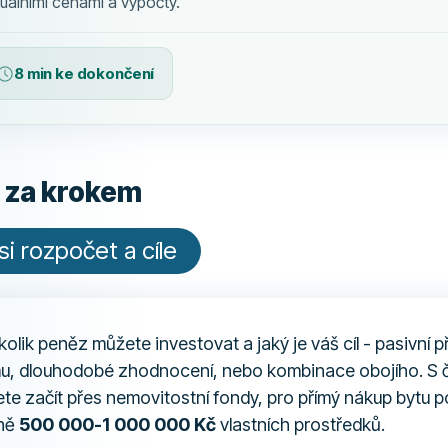
uálními cenami a výpočty.
8 min ke dokončení
 za krokem
si rozpočet a cíle
kolik peněz můžete investovat a jaký je váš cíl - pasivní p
u, dlouhodobé zhodnocení, nebo kombinace obojího. S
e začít přes nemovitostní fondy, pro přímý nákup bytu p
lně
500 000-1 000 000 Kč
vlastních prostředků.