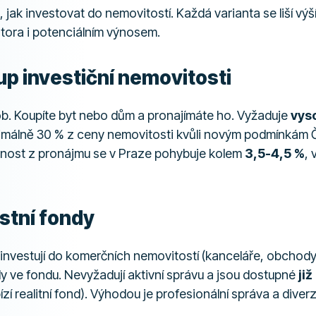
, jak investovat do nemovitostí. Každá varianta se liší výš
stora i potenciálním výnosem.
up investiční nemovitosti
ob. Koupíte byt nebo dům a pronajímáte ho. Vyžaduje
vyso
málně 30 % z ceny nemovitosti kvůli novým podmínkám Č
snost z pronájmu se v Praze pohybuje kolem
3,5-4,5 %
,
stní fondy
investují do komerčních nemovitostí (kanceláře, obchody,
ly ve fondu. Nevyžadují aktivní správu a jsou dostupné
ji
zí realitní fond). Výhodou je profesionální správa a diverz