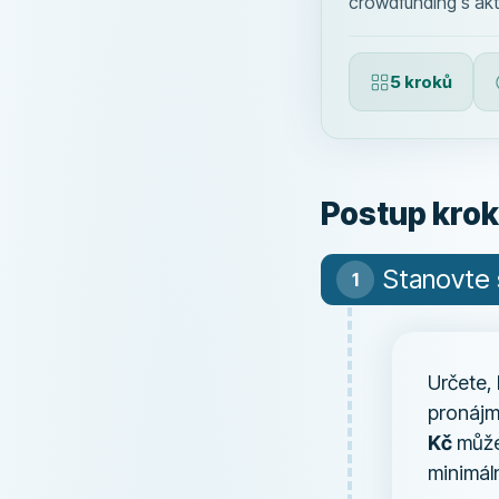
crowdfunding s akt
5 kroků
Postup krok
Stanovte 
Určete, 
pronájm
Kč
můžet
minimá