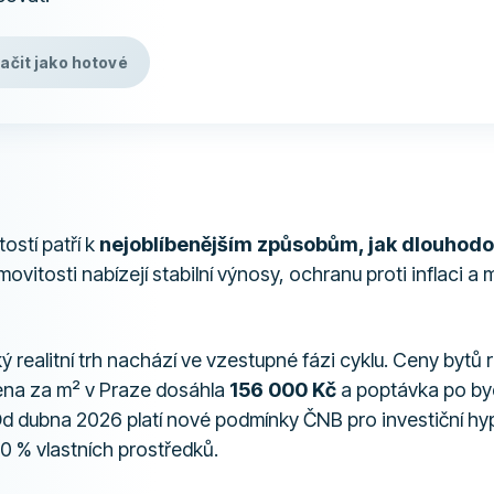
ačit jako hotové
ostí patří k
nejoblíbenějším způsobům, jak dlouhodo
ovitosti nabízejí stabilní výnosy, ochranu proti inflaci a
 realitní trh nachází ve vzestupné fázi cyklu. Ceny bytů
ena za m² v Praze dosáhla
156 000 Kč
a poptávka po byd
Od dubna 2026 platí nové podmínky ČNB pro investiční hy
0 % vlastních prostředků.