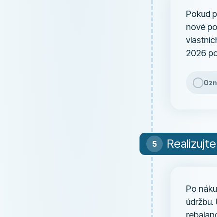
Pokud p
nové po
vlastní
2026 po
Ozn
Realizujte
Po nákup
údržbu. 
rebalan