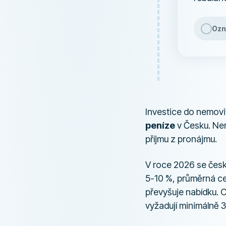
Ozn
Investice do nemovit
peníze
v Česku. Nem
příjmu z pronájmu.
V roce 2026 se český
5-10 %, průměrná c
převyšuje nabídku. 
vyžadují minimálně 3