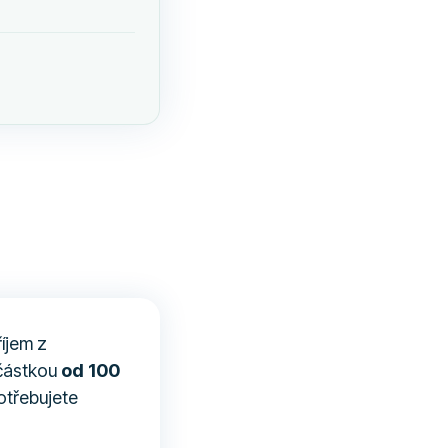
říjem z
 částkou
od 100
otřebujete