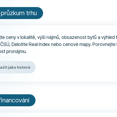
 průzkum trhu
te ceny v lokalitě, výši nájmů, obsazenost bytů a výhled t
 ČSÚ, Deloitte Real Index nebo cenové mapy. Porovnejte 
st pronájmu.
ačit jako hotové
financování