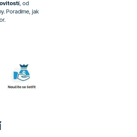
ovitostí
, od
y. Poradíme, jak
or.
í