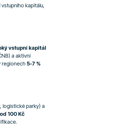
í vstupního kapitálu,
ký vstupní kapitál
NB) a aktivní
 v regionech
5-7 %
 logistické parky) a
ž od 100 Kč
ifikace.