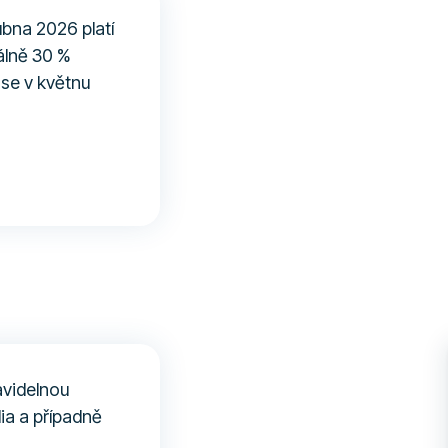
ubna 2026 platí
álně 30 %
 se v květnu
avidelnou
ia a případně