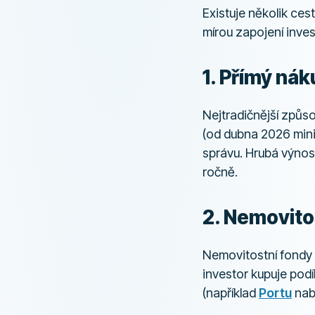
Existuje několik cest
mírou zapojení inve
1. Přímý nák
Nejtradičnější způs
(od dubna 2026 mini
správu. Hrubá výno
ročně.
2. Nemovito
Nemovitostní fondy 
investor kupuje podí
(například
Portu
nabí