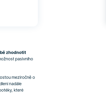
bě zhodnotit
 možnost pasivního
 rostou meziročně o
lení nadále
potéky, které