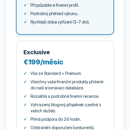
Přizpůsobte si firemní profil.
Podrobný přehled výkonu.
Rychlejší doba vyřízení (3–7 dní).
Exclusive
€199/měsíc
Vše ze Standard + Premium.
Všechny vaše finanční produkty přidané
do naší srovnávací databáze.
Rozsáhlá a podrobná firemní recenze.
Vyhrazený blogový příspěvek o jedné z
vašich služeb.
Přímá podpora do 24 hodin.
Odstranění doporučení konkurentů.