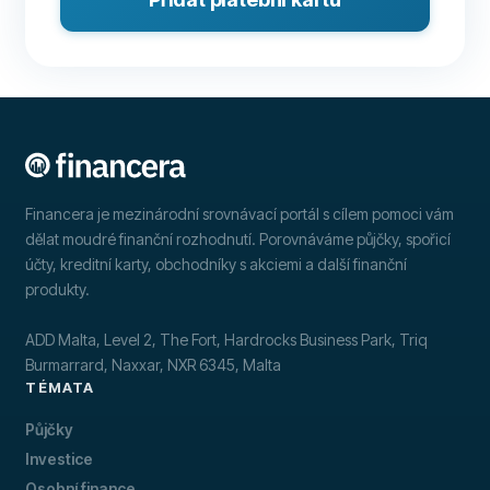
Financera je mezinárodní srovnávací portál s cílem pomoci vám
dělat moudré finanční rozhodnutí. Porovnáváme půjčky, spořicí
účty, kreditní karty, obchodníky s akciemi a další finanční
produkty.
ADD Malta, Level 2, The Fort, Hardrocks Business Park, Triq
Burmarrard, Naxxar, NXR 6345, Malta
TÉMATA
Půjčky
Investice
Osobní finance