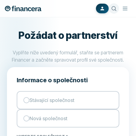
Požádat o partnerství
Vyplňte níže uvedený formulář, staňte se partnerem
Financer a začněte spravovat profil své společnosti.
Informace o společnosti
Stávající společnost
Nová společnost