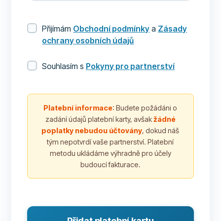
Přijímám
Obchodní podmínky
a
Zásady
ochrany osobních údajů
Souhlasím s
Pokyny pro partnerství
Platební informace
: Budete požádáni o
zadání údajů platební karty, avšak
žádné
poplatky nebudou účtovány
, dokud náš
tým nepotvrdí vaše partnerství. Platební
metodu ukládáme výhradně pro účely
budoucí fakturace.
Přidat platební kartu