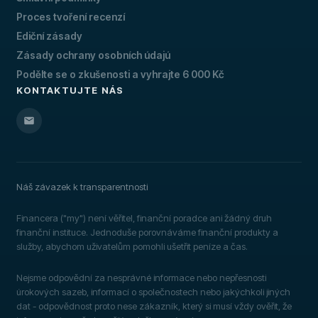
Proces tvoření recenzí
Ediční zásady
Zásady ochrany osobních údajú
Podělte se o zkušenosti a vyhrajte 6 000 Kč
KONTAKTUJTE NÁS
Náš závazek k transparentnosti
Financera ("my") není věřitel, finanční poradce ani žádný druh
finanční instituce. Jednoduše porovnáváme finanční produkty a
služby, abychom uživatelům pomohli ušetřit peníze a čas.
Nejsme odpovědní za nesprávné informace nebo nepřesnosti
úrokových sazeb, informací o společnostech nebo jakýchkoli jiných
dat - odpovědnost proto nese zákazník, který si musí vždy ověřit, že