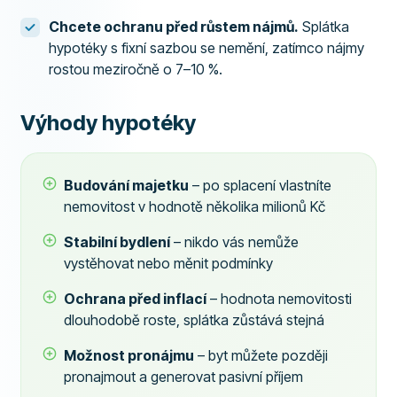
Chcete ochranu před růstem nájmů.
Splátka
hypotéky s fixní sazbou se nemění, zatímco nájmy
rostou meziročně o 7–10 %.
Výhody hypotéky
Budování majetku
– po splacení vlastníte
nemovitost v hodnotě několika milionů Kč
Stabilní bydlení
– nikdo vás nemůže
vystěhovat nebo měnit podmínky
Ochrana před inflací
– hodnota nemovitosti
dlouhodobě roste, splátka zůstává stejná
Možnost pronájmu
– byt můžete později
pronajmout a generovat pasivní příjem