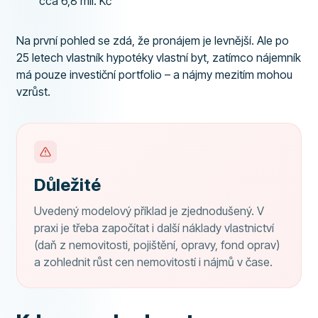
cca 6,8 mil. Kč
Na první pohled se zdá, že pronájem je levnější. Ale po
25 letech vlastník hypotéky vlastní byt, zatímco nájemník
má pouze investiční portfolio – a nájmy mezitím mohou
vzrůst.
Důležité
Uvedený modelový příklad je zjednodušený. V
praxi je třeba započítat i další náklady vlastnictví
(daň z nemovitosti, pojištění, opravy, fond oprav)
a zohlednit růst cen nemovitostí i nájmů v čase.