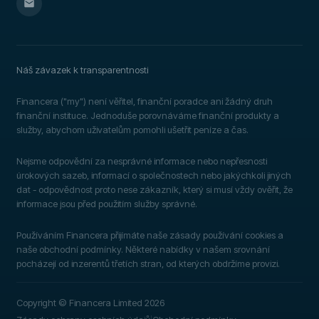
Náš závazek k transparentnosti
Financera ("my") není věřitel, finanční poradce ani žádný druh
finanční instituce. Jednoduše porovnáváme finanční produkty a
služby, abychom uživatelům pomohli ušetřit peníze a čas.
Nejsme odpovědní za nesprávné informace nebo nepřesnosti
úrokových sazeb, informací o společnostech nebo jakýchkoli jiných
dat - odpovědnost proto nese zákazník, který si musí vždy ověřit, že
informace jsou před použitím služby správné.
Používáním Financera přijímáte naše zásady používání cookies a
naše obchodní podmínky. Některé nabídky v našem srovnání
pocházejí od inzerentů třetích stran, od kterých obdržíme provizi.
Copyright © Financera Limited 2026