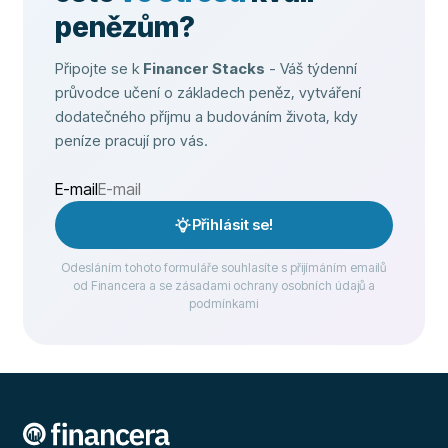
penězům?
Připojte se k
Financer Stacks
- Váš týdenní
průvodce učení o základech peněz, vytváření
dodatečného příjmu a budováním života, kdy
peníze pracují pro vás.
E-mail
Přihlásit se!
Odesláním tohoto formuláře souhlasíte s přijímáním emailů
od Financera a se zásadami ochrany osobních údajů a
podmínkami