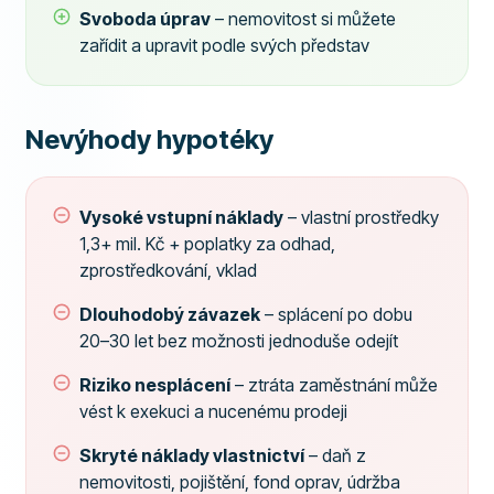
Svoboda úprav
– nemovitost si můžete
zařídit a upravit podle svých představ
Nevýhody hypotéky
Vysoké vstupní náklady
– vlastní prostředky
1,3+ mil. Kč + poplatky za odhad,
zprostředkování, vklad
Dlouhodobý závazek
– splácení po dobu
20–30 let bez možnosti jednoduše odejít
Riziko nesplácení
– ztráta zaměstnání může
vést k exekuci a nucenému prodeji
Skryté náklady vlastnictví
– daň z
nemovitosti, pojištění, fond oprav, údržba