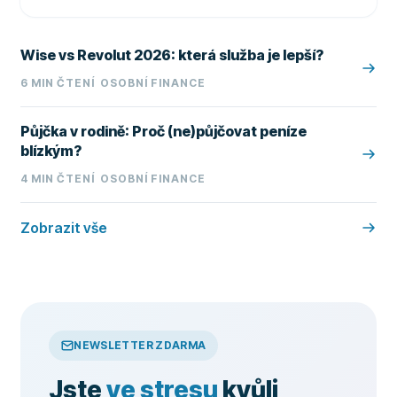
Wise vs Revolut 2026: která služba je lepší?
6
MIN ČTENÍ
OSOBNÍ FINANCE
Půjčka v rodině: Proč (ne)půjčovat peníze
blízkým?
4
MIN ČTENÍ
OSOBNÍ FINANCE
Zobrazit vše
NEWSLETTER ZDARMA
Jste
ve stresu
kvůli