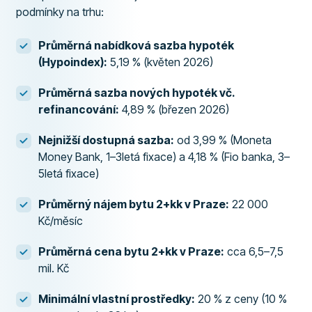
podmínky na trhu:
Průměrná nabídková sazba hypoték
(Hypoindex):
5,19 % (květen 2026)
Průměrná sazba nových hypoték vč.
refinancování:
4,89 % (březen 2026)
Nejnižší dostupná sazba:
od 3,99 % (Moneta
Money Bank, 1–3letá fixace) a 4,18 % (Fio banka, 3–
5letá fixace)
Průměrný nájem bytu 2+kk v Praze:
22 000
Kč/měsíc
Průměrná cena bytu 2+kk v Praze:
cca 6,5–7,5
mil. Kč
Minimální vlastní prostředky:
20 % z ceny (10 %