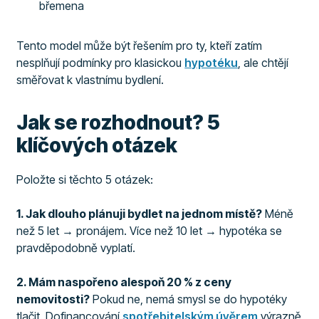
břemena
Tento model může být řešením pro ty, kteří zatím
nesplňují podmínky pro klasickou
hypotéku
, ale chtějí
směřovat k vlastnímu bydlení.
Jak se rozhodnout? 5
klíčových otázek
Položte si těchto 5 otázek:
1. Jak dlouho plánuji bydlet na jednom místě?
Méně
než 5 let → pronájem. Více než 10 let → hypotéka se
pravděpodobně vyplatí.
2. Mám naspořeno alespoň 20 % z ceny
nemovitosti?
Pokud ne, nemá smysl se do hypotéky
tlačit. Dofinancování
spotřebitelským úvěrem
výrazně