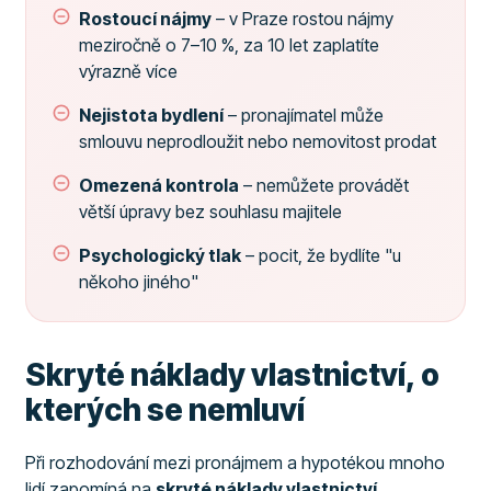
Rostoucí nájmy
– v Praze rostou nájmy
meziročně o 7–10 %, za 10 let zaplatíte
výrazně více
Nejistota bydlení
– pronajímatel může
smlouvu neprodloužit nebo nemovitost prodat
Omezená kontrola
– nemůžete provádět
větší úpravy bez souhlasu majitele
Psychologický tlak
– pocit, že bydlíte "u
někoho jiného"
Skryté náklady vlastnictví, o
kterých se nemluví
Při rozhodování mezi pronájmem a hypotékou mnoho
lidí zapomíná na
skryté náklady vlastnictví