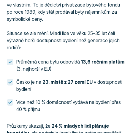
ve vlastním. To je dědictví privatizace bytového fondu
po roce 1989, kdy stát prodával byty nájemníkům za
symbolické ceny.
Situace se ale mění. Mladí lidé ve věku 25–35 let čelí
výrazně horší dostupnosti bydlení než generace jejich
rodičů:
Průměrná cena bytu odpovídá
13,6 ročním platům
(3. nejhorší v EU)
Česko je na
23. místě z 27 zemí EU
v dostupnosti
bydlení
Více než 10 % domácností vydává na bydlení přes
40 % příjmu
Průzkumy ukazují, že
24 % mladých lidí plánuje
hypotéku
, ale podmínky bank jim to zatím neumožňují.