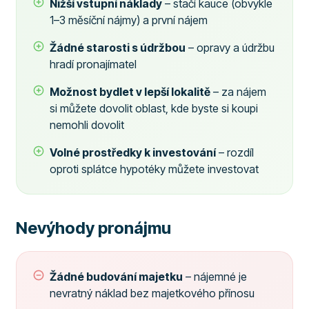
Nižší vstupní náklady
– stačí kauce (obvykle
1–3 měsíční nájmy) a první nájem
Žádné starosti s údržbou
– opravy a údržbu
hradí pronajímatel
Možnost bydlet v lepší lokalitě
– za nájem
si můžete dovolit oblast, kde byste si koupi
nemohli dovolit
Volné prostředky k investování
– rozdíl
oproti splátce hypotéky můžete investovat
Nevýhody pronájmu
Žádné budování majetku
– nájemné je
nevratný náklad bez majetkového přínosu