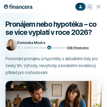
Pronájem nebo hypotéka – co
se více vyplatí v roce 2026?
Dominika Múdra
13. 7. 2026
5
min čtení
Dodržujeme
Slib Financera
Porovnání pronájmu a hypotéky s aktuálními čísly pro
český trh. Výhody, nevýhody a konkrétní modelový
příklad pro rozhodování.