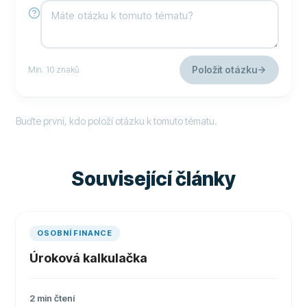
Položit otázku
Min. 10 znaků
Buďte první, kdo položí otázku k tomuto tématu.
Související články
OSOBNÍ FINANCE
Úroková kalkulačka
2
min čtení